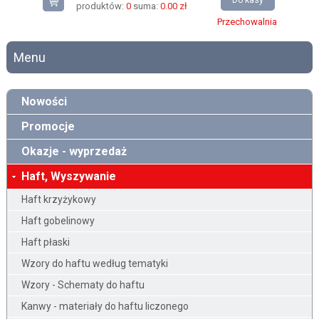
Do kasy
produktów:
0
suma:
0.00 zł
Przechowalnia
Menu
Nowości
Promocje
Okazje - wyprzedaż
Haft, Wyszywanie
Haft krzyżykowy
Haft gobelinowy
Haft płaski
Wzory do haftu według tematyki
Wzory - Schematy do haftu
Kanwy - materiały do haftu liczonego