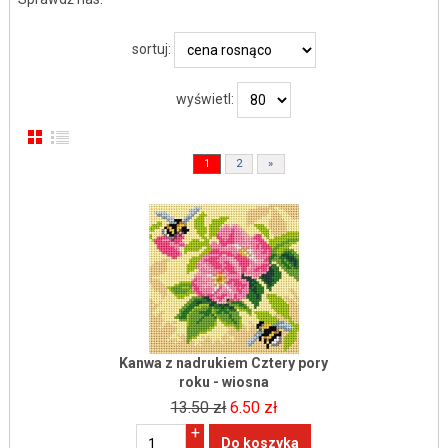
sortuj:
wyświetl:
1
2
»
Kanwa z nadrukiem Cztery pory
roku - wiosna
13.50 zł
6.50 zł
+