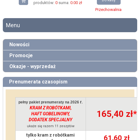
Do kasy
produktów:
0
suma:
0.00 zł
Przechowalnia
Menu
Nowości
Promocje
Okazje - wyprzedaż
Prenumerata czasopism
r.
pełny pakiet prenumeraty na 2026
KRAM Z ROBÓTKAMI,
165,40 zł
*
HAFT GOBELINOWY,
DODATEK SPECJALNY
ukaże się razem 11 zeszytów
tylko kram z robótkami
61,60 zł