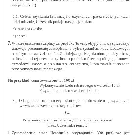
stacjonarnych).
6.1. Celem uzyskania informacji o uzyskanych przez siebie punktach
telefonicznie, Uczestnik podaje następujące dane:
a) imię i nazwisko
b) adres
W razie uiszczenia zapłaty za produkt (towar), objęty umową sprzedaży/
umową o prenumeratę czasopisma, z wykorzystaniem kodu rabatowego,
o którym mowa § 4 ust. 1 i 2 niniejszego Regulaminu, punkty nie są
naliczane od tej części ceny brutto produktu (towaru) objętego umową
sprzedaży/ umową o prenumeratę czasopisma, która została uiszczona
przy pomocy kodu rabatowego.
Na przykład:
cena towaru brutto: 100 zł
Wykorzystanie kodu rabatowego o wartości 10 zł
Przyznanie punktów w ilości 90 pkt
8. Odstąpienie od umowy skutkuje anulowaniem przyznanych
w związku z zawartą umową punktów.
§ 4.
Przyznawanie kodów rabatowych w zamian za zebrane
przez Uczestnika punkty
Zgromadzenie przez Uczestnika przynajmniej 300 punktów jest