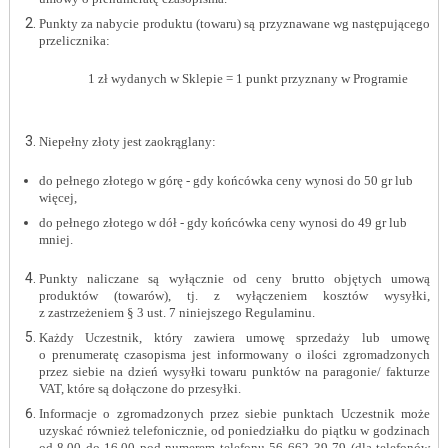
Punkty za nabycie produktu (towaru) są przyznawane wg następującego
przelicznika:
1 zł wydanych w Sklepie = 1 punkt przyznany w Programie
Niepełny złoty jest zaokrąglany:
do pełnego złotego w górę - gdy końcówka ceny wynosi do 50 gr lub
więcej,
do pełnego złotego w dół - gdy końcówka ceny wynosi do 49 gr lub
mniej.
Punkty naliczane są wyłącznie od ceny brutto objętych umową
produktów (towarów), tj. z wyłączeniem kosztów wysyłki,
z zastrzeżeniem § 3 ust. 7 niniejszego Regulaminu.
Każdy Uczestnik, który zawiera umowę sprzedaży lub umowę
o prenumeratę czasopisma jest informowany o ilości zgromadzonych
przez siebie na dzień wysyłki towaru punktów na paragonie/ fakturze
VAT, które są dołączone do przesyłki.
Informacje o zgromadzonych przez siebie punktach Uczestnik może
uzyskać również telefonicznie,
od poniedziałku do piątku w godzinach
od 8.00 do 16.00 pod numerem telefonu 56 662 39 79 (dla telefonów