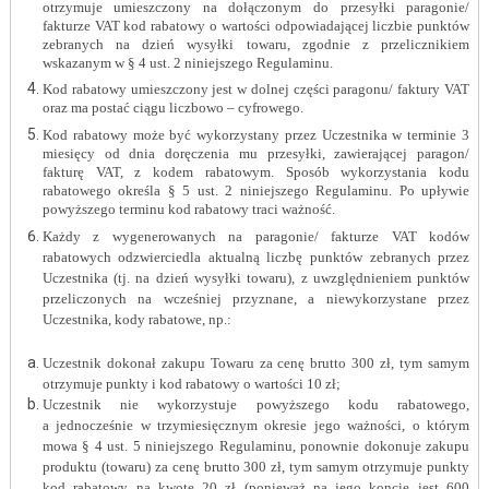
otrzymuje umieszczony na dołączonym do przesyłki paragonie/
fakturze VAT kod rabatowy o wartości odpowiadającej liczbie punktów
zebranych na dzień
wysyłki towaru, zgodnie z przelicznikiem
wskazanym w § 4 ust. 2 niniejszego Regulaminu.
Kod rabatowy umieszczony jest w dolnej części paragonu/ faktury VAT
oraz ma postać ciągu liczbowo – cyfrowego.
Kod rabatowy może być wykorzystany przez Uczestnika w terminie 3
miesięcy od dnia doręczenia mu przesyłki, zawierającej paragon/
fakturę VAT, z kodem rabatowym. Sposób wykorzystania kodu
rabatowego określa § 5 ust. 2 niniejszego Regulaminu. Po upływie
powyższego terminu kod rabatowy traci ważność.
Każdy z wygenerowanych na paragonie/ fakturze VAT kodów
rabatowych odzwierciedla aktualną liczbę punktów zebranych przez
Uczestnika (tj. na dzień wysyłki towaru), z uwzględnieniem punktów
przeliczonych na wcześniej przyznane,
a niewykorzystane przez
Uczestnika
, kody rabatowe, np.:
Uczestnik dokonał zakupu Towaru za cenę brutto 300 zł, tym samym
otrzymuje punkty i kod rabatowy o wartości 10 zł;
Uczestnik nie wykorzystuje powyższego kodu rabatowego,
a jednocześnie w trzymiesięcznym okresie jego ważności, o którym
mowa § 4 ust. 5 niniejszego Regulaminu, ponownie dokonuje zakupu
produktu (towaru) za cenę brutto 300 zł, tym samym otrzymuje punkty
kod rabatowy na kwotę 20 zł (ponieważ na jego koncie jest 600