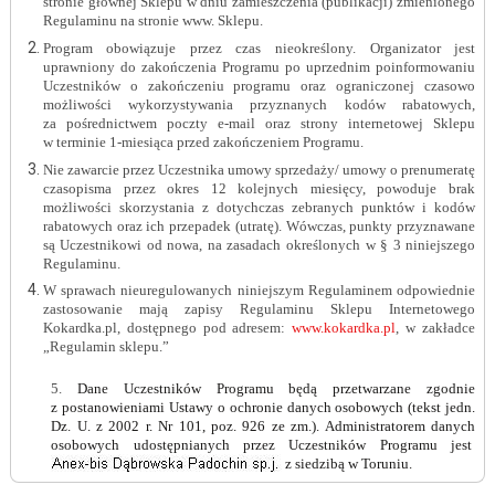
stronie głównej Sklepu w dniu zamieszczenia (publikacji) zmienionego
Regulaminu na stronie www. Sklepu.
Program obowiązuje przez czas nieokreślony. Organizator jest
uprawniony do zakończenia Programu po uprzednim poinformowaniu
Uczestników o zakończeniu programu oraz ograniczonej czasowo
możliwości wykorzystywania przyznanych kodów rabatowych,
za pośrednictwem poczty e-mail oraz strony internetowej Sklepu
w terminie 1-miesiąca przed zakończeniem Programu.
Nie zawarcie przez Uczestnika umowy sprzedaży/ umowy o prenumeratę
czasopisma przez okres 12 kolejnych miesięcy, powoduje brak
możliwości skorzystania z dotychczas zebranych punktów i kodów
rabatowych oraz ich przepadek (utratę). Wówczas, punkty przyznawane
są Uczestnikowi od nowa, na zasadach określonych w § 3 niniejszego
Regulaminu.
W sprawach nieuregulowanych niniejszym Regulaminem odpowiednie
zastosowanie mają zapisy Regulaminu Sklepu Internetowego
Kokardka.pl, dostępnego pod adresem:
www.kokardka.pl
, w zakładce
„Regulamin sklepu.”
5.
Dane Uczestników Programu będą przetwarzane zgodnie
z postanowieniami Ustawy o ochronie danych osobowych (tekst jedn.
Dz. U. z 2002 r. Nr 101, poz. 926 ze zm.). Administratorem danych
osobowych udostępnianych przez Uczestników Programu jest
z siedzibą w Toruniu.