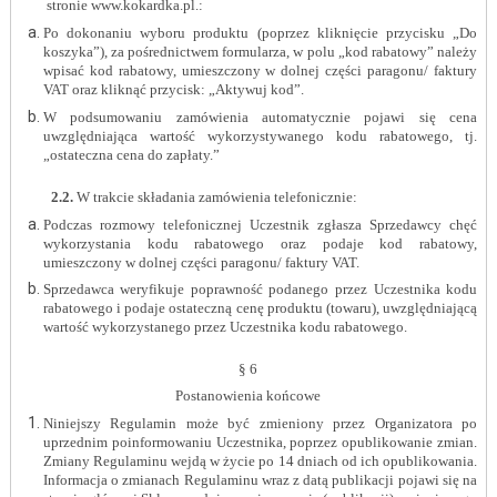
stronie www.kokardka.pl.:
Po dokonaniu wyboru produktu (poprzez kliknięcie przycisku „Do
koszyka”), za pośrednictwem formularza, w polu „kod rabatowy” należy
wpisać kod rabatowy, umieszczony w dolnej części paragonu/ faktury
VAT oraz kliknąć przycisk: „Aktywuj kod”.
W podsumowaniu zamówienia automatycznie pojawi się cena
uwzględniająca wartość wykorzystywanego kodu rabatowego, tj.
„ostateczna cena do zapłaty.”
2.2.
W trakcie składania zamówienia telefonicznie:
Podczas rozmowy telefonicznej Uczestnik zgłasza Sprzedawcy chęć
wykorzystania kodu rabatowego oraz podaje kod rabatowy,
umieszczony w dolnej części paragonu/ faktury VAT.
Sprzedawca weryfikuje poprawność podanego przez Uczestnika kodu
rabatowego i podaje ostateczną cenę produktu (towaru), uwzględniającą
wartość wykorzystanego przez Uczestnika kodu rabatowego.
§ 6
Postanowienia końcowe
Niniejszy Regulamin może być zmieniony przez Organizatora po
uprzednim poinformowaniu Uczestnika, poprzez opublikowanie zmian.
Zmiany Regulaminu wejdą w życie po 14 dniach od ich opublikowania.
Informacja o zmianach Regulaminu wraz z datą publikacji pojawi się na