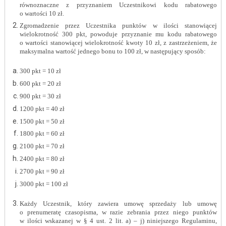
równoznaczne z przyznaniem Uczestnikowi kodu rabatowego
o wartości 10 zł.
Zgromadzenie przez Uczestnika punktów w ilości stanowiącej
wielokrotność 300 pkt, powoduje przyznanie mu kodu rabatowego
o wartości stanowiącej wielokrotność kwoty 10 zł, z zastrzeżeniem, że
maksymalna wartość jednego bonu to 100 zł, w następujący sposób:
300 pkt = 10 zł
600 pkt = 20 zł
900 pkt = 30 zł
1200 pkt = 40 zł
1500 pkt = 50 zł
1800 pkt = 60 zł
2100 pkt = 70 zł
2400 pkt = 80 zł
2700 pkt = 90 zł
3000 pkt = 100 zł
Każdy Uczestnik, który zawiera umowę sprzedaży lub umowę
o prenumeratę czasopisma, w
razie zebrania przez niego punktów
w ilości wskazanej w § 4 ust. 2 lit. a) – j) niniejszego Regulaminu,