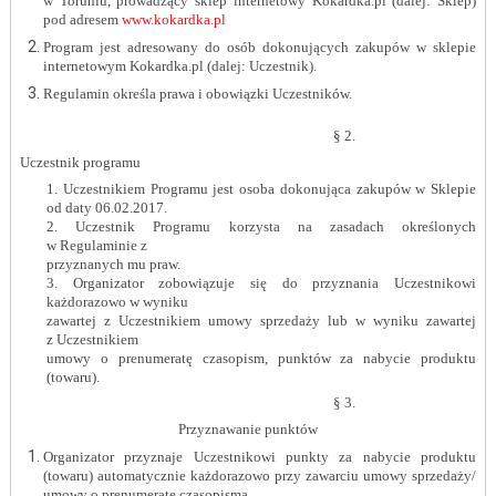
w Toruniu, prowadzący sklep internetowy Kokardka.pl
(dalej: Sklep)
pod adresem
www.kokardka.pl
Program jest adresowany do osób dokonujących zakupów w sklepie
internetowym Kokardka.pl (dalej: Uczestnik).
Regulamin określa prawa i obowiązki Uczestników.
§ 2.
Uczestnik programu
1. Uczestnikiem Programu jest osoba dokonująca zakupów w Sklepie
od daty 06.02.2017.
2. Uczestnik Programu korzysta na zasadach określonych
w Regulaminie z
przyznanych mu praw.
3. Organizator zobowiązuje się do przyznania Uczestnikowi
każdorazowo w wyniku
zawartej z Uczestnikiem umowy sprzedaży lub w wyniku zawartej
z Uczestnikiem
umowy o prenumeratę czasopism, punktów za nabycie produktu
(towaru).
§ 3.
Przyznawanie punktów
Organizator przyznaje Uczestnikowi punkty za nabycie produktu
(towaru) automatycznie każdorazowo przy zawarciu umowy sprzedaży/
umowy o prenumeratę czasopisma.