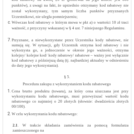
punktów), z uwagi na fakt, że uprzednio otrzymany kod rabatowy nie
został wykorzystany, tym samym liczba punktów przyznanych
Uczestnikowi, nie uległa pomniejszeniu;
Wówczas kod rabatowy o którym mowa w pkt a) o wartości 10 zł traci
ważność, z przyczyny wskazanej w § 4 ust. 7 niniejszego Regulaminu.
Przyznane, a niewykorzystane przez Uczestnika kody rabatowe, nie
sumują się. W sytuacji, gdy Uczestnik otrzyma kod rabatowy i nie
wykorzysta go, a jednoczenie w okresie jego ważności, otrzyma
kolejny/ kolejne kod/ kody rabatowy/ rabatowe – ważny jest wyłącznie
kod rabatowy z późniejszą datą (tj. najbardziej aktualny w odniesieniu
do daty jego wykorzystania).
§ 5.
Procedura zakupu z wykorzystaniem kodu rabatowego
Cena brutto produktu (towaru), za który cena uiszczana jest przy
wykorzystaniu kodu rabatowego, musi przewyższać wartość kodu
rabatowego co najmniej o 20 złotych (słownie: dwadzieścia złotych
00/100).
W celu wykorzystania kodu rabatowego:
2.1
. W trakcie składania zamówienia za pomocą formularza
zamieszczonego na