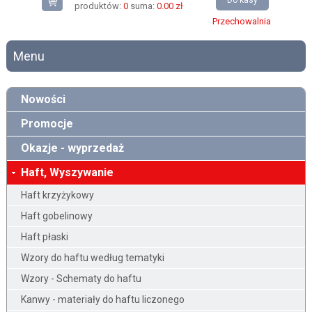
Do kasy
produktów:
0
suma:
0.00 zł
Przechowalnia
Menu
Nowości
Promocje
Okazje - wyprzedaż
Haft, Wyszywanie
Haft krzyżykowy
Haft gobelinowy
Haft płaski
Wzory do haftu według tematyki
Wzory - Schematy do haftu
Kanwy - materiały do haftu liczonego