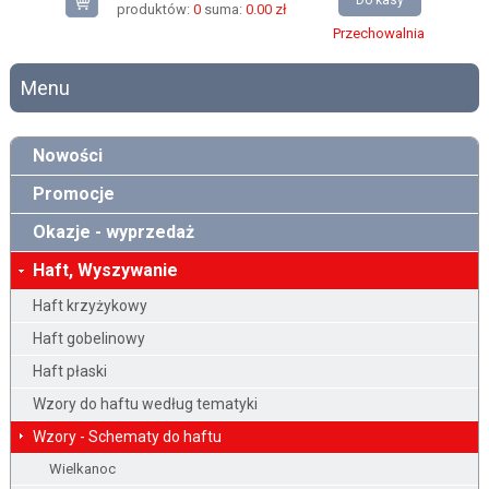
Do kasy
produktów:
0
suma:
0.00 zł
Przechowalnia
Menu
Nowości
Promocje
Okazje - wyprzedaż
Haft, Wyszywanie
Haft krzyżykowy
Haft gobelinowy
Haft płaski
Wzory do haftu według tematyki
Wzory - Schematy do haftu
Wielkanoc