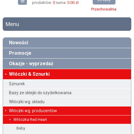
Do kasy
produktów:
0
suma:
0.00 zł
Przechowalnia
Menu
Nowości
Promocje
Okazje - wyprzedaż
Włóczki & Sznurki
Sznurek
Bazy ze sklejki do szydełkowania
Włóczki wg. składu
Włóczki wg. producentów
Włóczka Red Heart
Baby