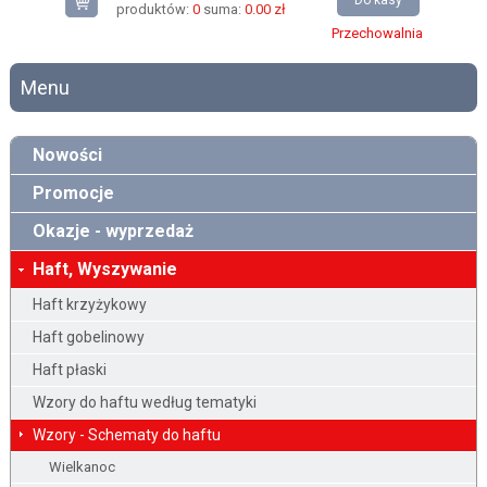
Do kasy
produktów:
0
suma:
0.00 zł
Przechowalnia
Menu
Nowości
Promocje
Okazje - wyprzedaż
Haft, Wyszywanie
Haft krzyżykowy
Haft gobelinowy
Haft płaski
Wzory do haftu według tematyki
Wzory - Schematy do haftu
Wielkanoc