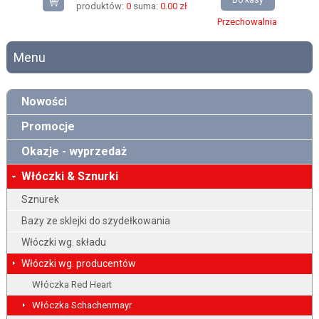
Do kasy
produktów:
0
suma:
0.00 zł
Przechowalnia
Menu
Nowości
Promocje
Okazje - wyprzedaż
Włóczki & Sznurki
Sznurek
Bazy ze sklejki do szydełkowania
Włóczki wg. składu
Włóczki wg. producentów
Włóczka Red Heart
Włóczka Schachenmayr