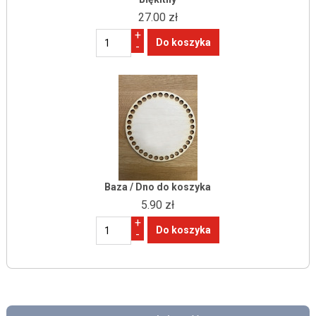
27.00 zł
+
-
Baza / Dno do koszyka
5.90 zł
+
-