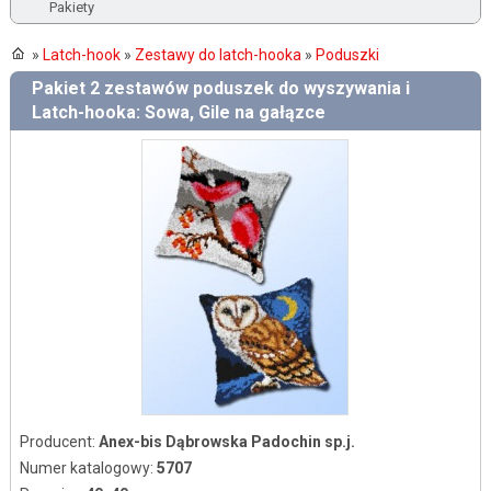
Pakiety
»
Latch-hook
»
Zestawy do latch-hooka
»
Poduszki
Pakiet 2 zestawów poduszek do wyszywania i
Latch-hooka: Sowa, Gile na gałązce
Producent:
Anex-bis Dąbrowska Padochin sp.j.
Numer katalogowy:
5707