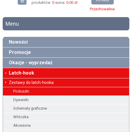
Do kasy
produktów:
0
suma:
0.00 zł
Przechowalnia
Menu
Nowości
Promocje
Okazje - wyprzedaż
Latch-hook
Zestawy do latch-hooka
Poduszki
Dywaniki
Schematy graficzne
Włóczka
Akcesoria