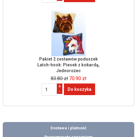
Pakiet 2 zestawów poduszek
Latch-hook: Piesek z kokardą,
Jednorożec
83.80 zł
70.90 zł
+
-
Dostawa i płatność
Prenumerata czasopism