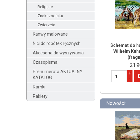
Religijne
Znaki zodiaku
Zwierzęta
Kanwy malowane
Nici do robótek ręcznych
Schemat do ha
Wilhelm Kuhn
Akcesoria do wyszywania
(frag
Czasopisma
21.9
Prenumerata AKTUALNY
+
KATALOG
-
Ramki
Pakiety
Nowości: