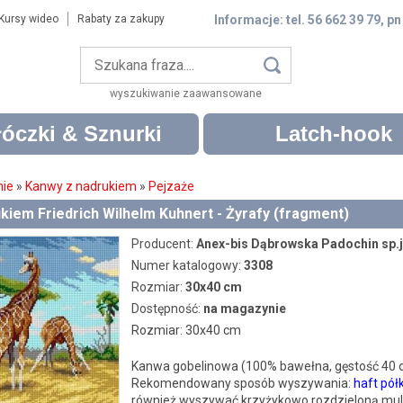
Kursy wideo
Rabaty za zakupy
Informacje: tel. 56 662 39 79, pn
wyszukiwanie zaawansowane
óczki & Sznurki
Latch-hook
nie
»
Kanwy z nadrukiem
»
Pejzaże
kiem Friedrich Wilhelm Kuhnert - Żyrafy (fragment)
Producent:
Anex-bis Dąbrowska Padochin sp.j
Numer katalogowy:
3308
Rozmiar:
30x40 cm
Dostępność:
na magazynie
Rozmiar: 30x40 cm
Kanwa gobelinowa (100% bawełna, gęstość 40
Rekomendowany sposób wyszywania:
haft pół
również wyszywać krzyżykowo rozdzieloną muli