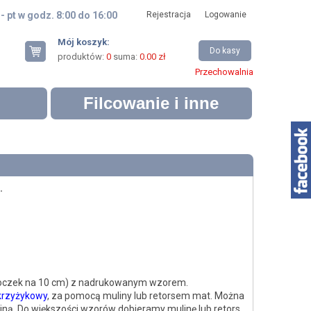
 - pt w godz. 8:00 do 16:00
Rejestracja
Logowanie
Mój koszyk:
Do kasy
produktów:
0
suma:
0.00 zł
Przechowalnia
Filcowanie i inne
.
 oczek na 10 cm) z nadrukowanym wzorem.
krzyżykowy
, za pomocą muliny lub retorsem mat. Można
ną. Do większości wzorów dobieramy mulinę lub retors