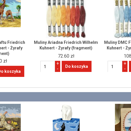
ftu Friedrich
Muliny Ariadna Friedrich Wilhelm
Muliny DMC F
ert - Żyrafy
Kuhnert - Żyrafy (fragment)
Kuhnert - Ży
ment)
72.60 zł
108
0 zł
+
+
-
-