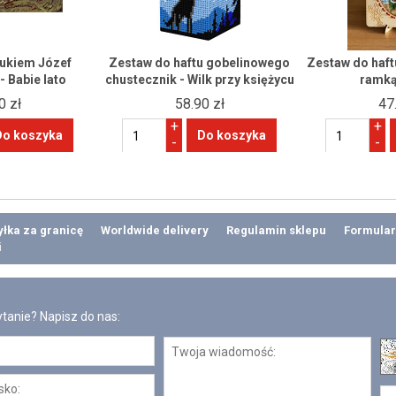
ukiem Józef
Zestaw do haftu gobelinowego
Zestaw do haf
 Babie lato
chustecznik - Wilk przy księżycu
ramką
0 zł
58.90 zł
47
+
+
-
-
łka za granicę
Worldwide delivery
Regulamin sklepu
Formular
i
tanie? Napisz do nas: