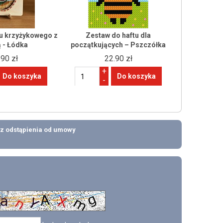
tu krzyżykowego z
Zestaw do haftu dla
 - Łódka
początkujących – Pszczółka
.90 zł
22.90 zł
+
-
z odstąpienia od umowy