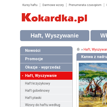
Kursy haftu
Darmowe wzory
Prenumerata czasopism
Haft, Wyszywanie
Wł
»
Haft, Wyszywa
Nowości
Kanwa z nadru
Promocje
Okazje - wyprzedaż
Haft, Wyszywanie
Haft krzyżykowy
Haft gobelinowy
Haft płaski
Wzory do haftu według