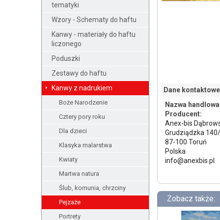
tematyki
Wzory - Schematy do haftu
Kanwy - materiały do haftu
liczonego
Poduszki
Zestawy do haftu
Kanwy z nadrukiem
Dane kontaktowe
Boże Narodzenie
Nazwa handlowa
Producent:
Cztery pory roku
Anex-bis Dąbrows
Dla dzieci
Grudziądzka 140
87-100 Toruń
Klasyka malarstwa
Polska
Kwiaty
info@anexbis.pl
Martwa natura
Ślub, komunia, chrzciny
Zobacz także:
Pejzaże
Portrety