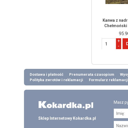
Kanwa z nadr
Chełmoński -
95.9
+
-
Dostawa i płatność
Prenumerata czasopism
Wysy
Polityka zwrotów i reklamacji
Formularz reklamacj
Masz py
Sklep Internetowy Kokardka.pl