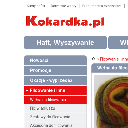
Kursy haftu
Darmowe wzory
Prenumerata czasopism
Haft, Wyszywanie
Wł
»
Filcowanie i inn
Nowości
Wełna do filco
Promocje
Okazje - wyprzedaż
Filcowanie i inne
Wełna do filcowania
Filc w arkuszu
Zestawy do filcowania
Akcesoria do filcowania