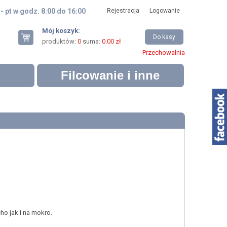
 - pt w godz. 8:00 do 16:00
Rejestracja
Logowanie
Mój koszyk:
Do kasy
produktów:
0
suma:
0.00 zł
Przechowalnia
Filcowanie i inne
o jak i na mokro.