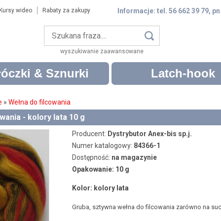
Kursy wideo
Rabaty za zakupy
Informacje: tel. 56 662 39 79, pn
wyszukiwanie zaawansowane
óczki & Sznurki
Latch-hook
e
»
Wełna do filcowania
wania - kolory lata 10 g
Producent:
Dystrybutor Anex-bis sp.j.
Numer katalogowy:
84366-1
Dostępność:
na magazynie
Opakowanie: 10 g
Kolor:
kolory lata
Gruba, sztywna wełna do filcowania zarówno na such