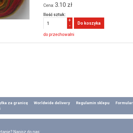
3.10 zł
Cena:
Ilość sztuk:
+
-
do przechowalni
łka za granicę
Worldwide delivery
Regulamin sklepu
Formular
i
tanie? Napisz do nas: