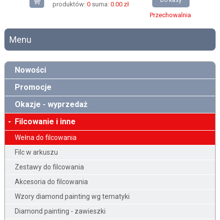
Do kasy
produktów:
0
suma:
0.00 zł
Przechowalnia
Menu
Nowości
Promocje
Okazje - wyprzedaż
Filcowanie i inne
Wełna do filcowania
Filc w arkuszu
Zestawy do filcowania
Akcesoria do filcowania
Wzory diamond painting wg tematyki
Diamond painting - zawieszki