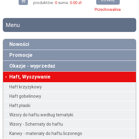
Do kasy
produktów:
0
suma:
0.00 zł
Przechowalnia
Menu
Nowości
Promocje
Okazje - wyprzedaż
Haft, Wyszywanie
Haft krzyżykowy
Haft gobelinowy
Haft płaski
Wzory do haftu według tematyki
Wzory - Schematy do haftu
Kanwy - materiały do haftu liczonego