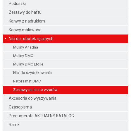
Poduszki
Zestawy do haftu
Kanwy z nadrukiem
Kanwy malowane
Nici do robótek ręcznych
Muliny Ariadna
Muliny DMC
Muliny DMC Etoile
Nici do szydełkowania
Retors mat DMC
Zestawy mulin do wzorów
Akcesoria do wyszywania
Czasopisma
Prenumerata AKTUALNY KATALOG
Ramki