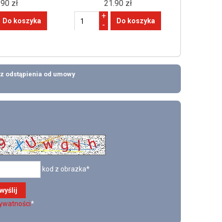
.90 zł
21.90 zł
+
-
z odstąpienia od umowy
kod z obrazka*
rywatności
*