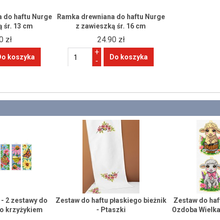
 do haftu Nurge
Ramka drewniana do haftu Nurge
 śr. 13 cm
z zawieszką śr. 16 cm
0 zł
24.90 zł
+
-
 - 2 zestawy do
Zestaw do haftu płaskiego bieżnik
Zestaw do ha
go krzyżykiem
- Ptaszki
Ozdoba Wielka