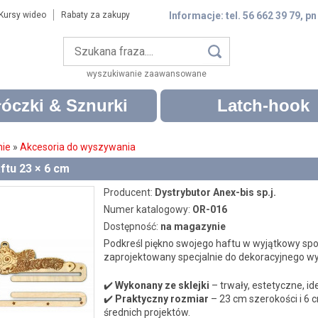
Kursy wideo
Rabaty za zakupy
Informacje: tel. 56 662 39 79, pn
wyszukiwanie zaawansowane
óczki & Sznurki
Latch-hook
nie
»
Akcesoria do wyszywania
ftu 23 × 6 cm
Producent:
Dystrybutor Anex-bis sp.j.
Numer katalogowy:
OR-016
Dostępność:
na magazynie
Podkreśl piękno swojego haftu w wyjątkowy sp
zaprojektowany specjalnie do dekoracyjnego w
✔️
Wykonany ze sklejki
– trwały, estetyczne, i
✔️
Praktyczny rozmiar
– 23 cm szerokości i 6 c
średnich projektów.