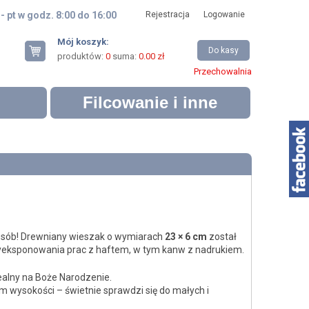
 - pt w godz. 8:00 do 16:00
Rejestracja
Logowanie
Mój koszyk:
Do kasy
produktów:
0
suma:
0.00 zł
Przechowalnia
Filcowanie i inne
osób! Drewniany wieszak o wymiarach
23 × 6 cm
został
yeksponowania prac z haftem, w tym kanw z nadrukiem.
dealny na Boże Narodzenie.
m wysokości – świetnie sprawdzi się do małych i