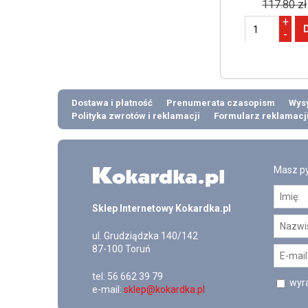
117.80 zł
+
-
Dostawa i płatność
Prenumerata czasopism
Wysy
Polityka zwrotów i reklamacji
Formularz reklamacj
Masz py
Sklep Internetowy Kokardka.pl
ul.
Grudziądzka 140/142
87-100
Toruń
tel:
56 662 39 79
wyra
e-mail:
sklep@kokardka.pl