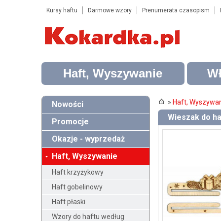
Kursy haftu
Darmowe wzory
Prenumerata czasopism
Haft, Wyszywanie
Wł
»
Haft, Wyszywa
Nowości
Wieszak do ha
Promocje
Okazje - wyprzedaż
Haft, Wyszywanie
Haft krzyżykowy
Haft gobelinowy
Haft płaski
Wzory do haftu według