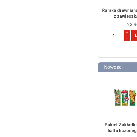
Ramka drewniana
z zawieszką
23.9
+
-
Nowości:
Pakiet Zakładki
haftu liczone