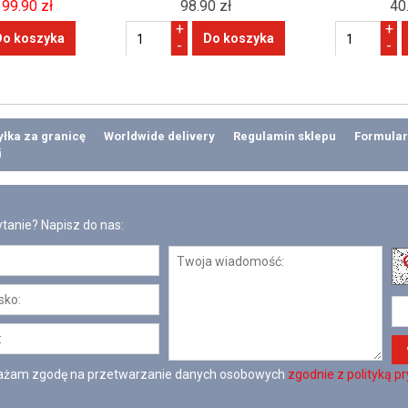
99.90 zł
98.90 zł
40
+
+
-
-
łka za granicę
Worldwide delivery
Regulamin sklepu
Formular
i
tanie? Napisz do nas:
żam zgodę na przetwarzanie danych osobowych
zgodnie z polityką p