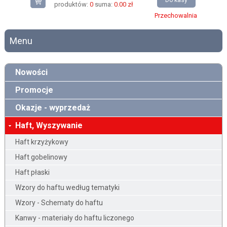
Do kasy
produktów:
0
suma:
0.00 zł
Przechowalnia
Menu
Nowości
Promocje
Okazje - wyprzedaż
Haft, Wyszywanie
Haft krzyżykowy
Haft gobelinowy
Haft płaski
Wzory do haftu według tematyki
Wzory - Schematy do haftu
Kanwy - materiały do haftu liczonego