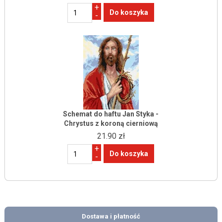
+
-
Schemat do haftu Jan Styka -
Chrystus z koroną cierniową
21.90 zł
+
-
Dostawa i płatność