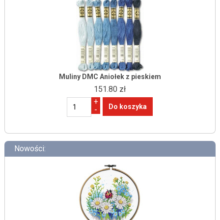
Muliny DMC Aniołek z pieskiem
151.80 zł
+
-
Nowości: