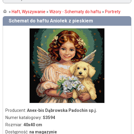
»
Haft, Wyszywanie
»
Wzory - Schematy do haftu
»
Portrety
Schemat do haftu Aniołek z pieskiem
Producent:
Anex-bis Dąbrowska Padochin sp.j.
Numer katalogowy:
S3594
Rozmiar:
40x40 cm
Dostępność:
na magazynie