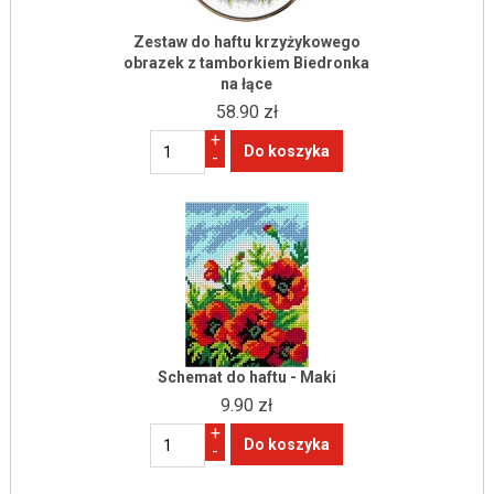
Zestaw do haftu krzyżykowego
obrazek z tamborkiem Biedronka
na łące
58.90 zł
+
-
Schemat do haftu - Maki
9.90 zł
+
-