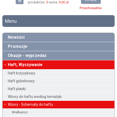
Do kasy
produktów:
0
suma:
0.00 zł
Przechowalnia
Menu
Nowości
Promocje
Okazje - wyprzedaż
Haft, Wyszywanie
Haft krzyżykowy
Haft gobelinowy
Haft płaski
Wzory do haftu według tematyki
Wzory - Schematy do haftu
Wielkanoc