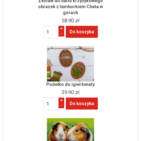
Zestaw do haftu krzyżykowego
obrazek z tamborkiem Chata w
górach
58.90 zł
+
-
Pudełko do igieł kwiaty
39.90 zł
+
-