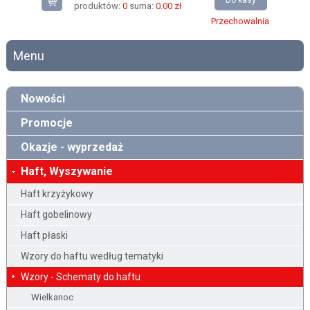
Do kasy
produktów:
0
suma:
0.00 zł
Przechowalnia
Menu
Nowości
Promocje
Okazje - wyprzedaż
Haft, Wyszywanie
Haft krzyżykowy
Haft gobelinowy
Haft płaski
Wzory do haftu według tematyki
Wzory - Schematy do haftu
Wielkanoc