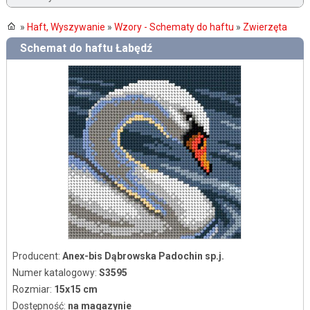
»
Haft, Wyszywanie
»
Wzory - Schematy do haftu
»
Zwierzęta
Schemat do haftu Łabędź
Producent:
Anex-bis Dąbrowska Padochin sp.j.
Numer katalogowy:
S3595
Rozmiar:
15x15 cm
Dostępność:
na magazynie