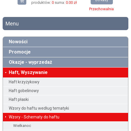
Do kasy
produktów:
0
suma:
0.00 zł
Przechowalnia
Menu
Nowości
Promocje
Okazje - wyprzedaż
Haft, Wyszywanie
Haft krzyżykowy
Haft gobelinowy
Haft płaski
Wzory do haftu według tematyki
Wzory - Schematy do haftu
Wielkanoc