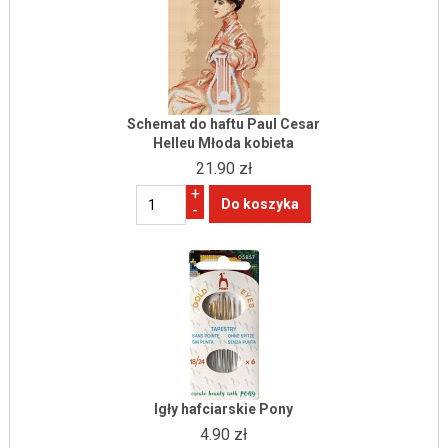
Schemat do haftu Paul Cesar
Helleu Młoda kobieta
21.90 zł
+
-
Igły hafciarskie Pony
4.90 zł