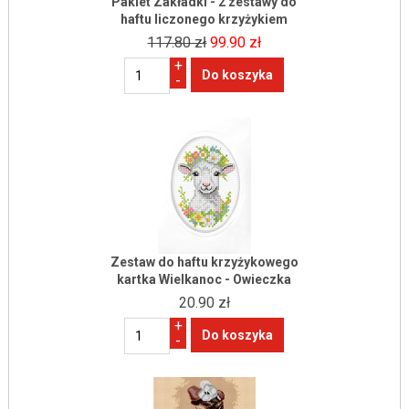
Pakiet Zakładki - 2 zestawy do
haftu liczonego krzyżykiem
117.80 zł
99.90 zł
+
-
Zestaw do haftu krzyżykowego
kartka Wielkanoc - Owieczka
20.90 zł
+
-