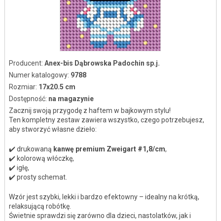
Producent:
Anex-bis Dąbrowska Padochin sp.j.
Numer katalogowy:
9788
Rozmiar:
17x20.5 cm
Dostępność:
na magazynie
Zacznij swoją przygodę z haftem w bajkowym stylu!
Ten kompletny zestaw zawiera wszystko, czego potrzebujesz,
aby stworzyć własne dzieło:
✔️ drukowaną
kanwę premium Zweigart #1,8/cm
,
✔️ kolorową włóczkę,
✔️ igłę,
✔️ prosty schemat.
Wzór jest szybki, lekki i bardzo efektowny – idealny na krótką,
relaksującą robótkę.
Świetnie sprawdzi się zarówno dla dzieci, nastolatków, jak i