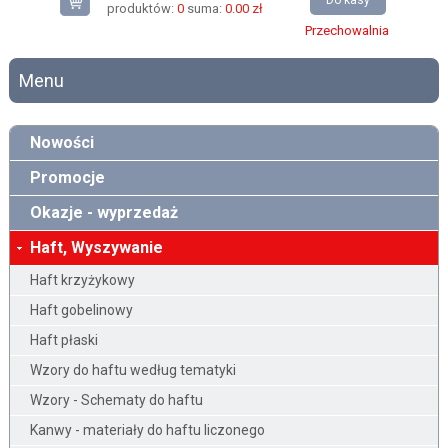
Do kasy
produktów:
0
suma:
0.00 zł
Przechowalnia
Menu
Nowości
Promocje
Okazje - wyprzedaż
Haft, Wyszywanie
Haft krzyżykowy
Haft gobelinowy
Haft płaski
Wzory do haftu według tematyki
Wzory - Schematy do haftu
Kanwy - materiały do haftu liczonego