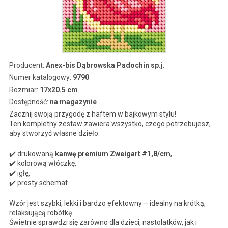
Producent:
Anex-bis Dąbrowska Padochin sp.j.
Numer katalogowy:
9790
Rozmiar:
17x20.5 cm
Dostępność:
na magazynie
Zacznij swoją przygodę z haftem w bajkowym stylu!
Ten kompletny zestaw zawiera wszystko, czego potrzebujesz,
aby stworzyć własne dzieło:
✔️ drukowaną
kanwę premium Zweigart #1,8/cm
,
✔️ kolorową włóczkę,
✔️ igłę,
✔️ prosty schemat.
Wzór jest szybki, lekki i bardzo efektowny – idealny na krótką,
relaksującą robótkę.
Świetnie sprawdzi się zarówno dla dzieci, nastolatków, jak i