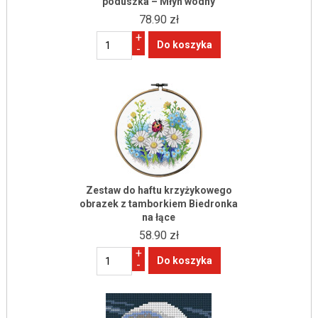
poduszka – Młyn wodny
78.90 zł
+
-
Zestaw do haftu krzyżykowego
obrazek z tamborkiem Biedronka
na łące
58.90 zł
+
-