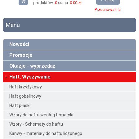
Do kasy
produktów:
0
suma:
0.00 zł
Przechowalnia
Menu
Nowości
Promocje
Okazje - wyprzedaż
Haft, Wyszywanie
Haft krzyżykowy
Haft gobelinowy
Haft płaski
Wzory do haftu według tematyki
Wzory - Schematy do haftu
Kanwy - materiały do haftu liczonego