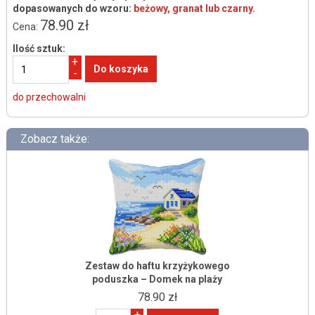
dopasowanych do wzoru:
beżowy, granat lub czarny
.
78.90 zł
Cena:
Ilość sztuk:
+
-
do przechowalni
Zobacz także:
Zestaw do haftu krzyżykowego
poduszka – Domek na plaży
78.90 zł
+