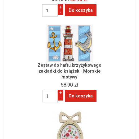
+
-
Zestaw do haftu krzyżykowego
zakładki do książek - Morskie
motywy
58.90 zł
+
-