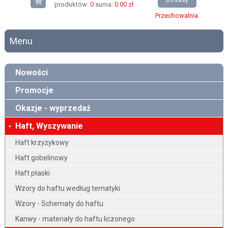
Do kasy
produktów:
0
suma:
0.00 zł
Przechowalnia
Menu
Nowości
Promocje
Okazje - wyprzedaż
Haft, Wyszywanie
Haft krzyżykowy
Haft gobelinowy
Haft płaski
Wzory do haftu według tematyki
Wzory - Schematy do haftu
Kanwy - materiały do haftu liczonego