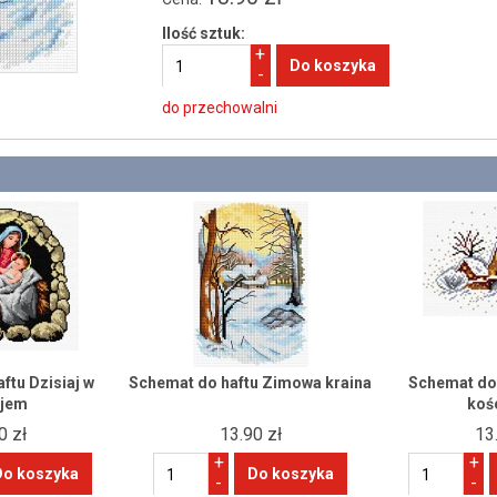
Ilość sztuk:
+
-
do przechowalni
ftu Dzisiaj w
Schemat do haftu Zimowa kraina
Schemat do 
ejem
koś
0 zł
13.90 zł
13
+
+
-
-