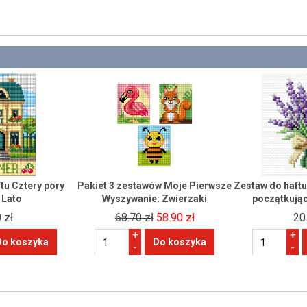
tu Cztery pory
Pakiet 3 zestawów Moje Pierwsze
Zestaw do haft
 Lato
Wyszywanie: Zwierzaki
początkują
 zł
68.70 zł
58.90 zł
20
+
+
-
-