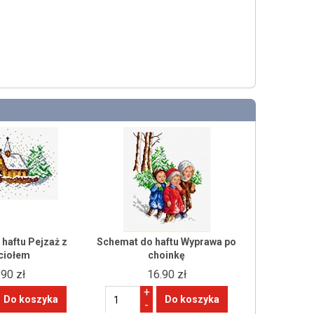
haftu Pejzaż z
Schemat do haftu Wyprawa po
ciołem
choinkę
.90 zł
16.90 zł
+
-