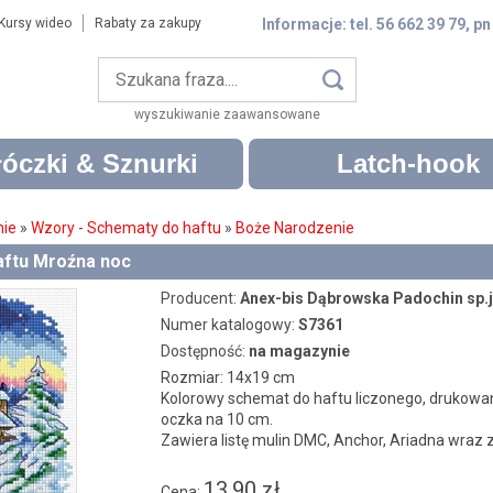
Kursy wideo
Rabaty za zakupy
Informacje: tel. 56 662 39 79, pn
wyszukiwanie zaawansowane
óczki & Sznurki
Latch-hook
nie
»
Wzory - Schematy do haftu
»
Boże Narodzenie
aftu Mroźna noc
Producent:
Anex-bis Dąbrowska Padochin sp.j
Numer katalogowy:
S7361
Dostępność:
na magazynie
Rozmiar: 14x19 cm
Kolorowy schemat do haftu liczonego, drukowan
oczka na 10 cm.
Zawiera listę mulin DMC, Anchor, Ariadna wraz
13.90 zł
Cena: