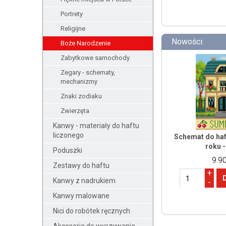
Portrety
Religijne
Nowości:
Boże Narodzenie
Zabytkowe samochody
Zegary - schematy,
mechanizmy
Znaki zodiaku
Zwierzęta
Kanwy - materiały do haftu
liczonego
Schemat do haf
roku -
Poduszki
9.90
Zestawy do haftu
+
Kanwy z nadrukiem
-
Kanwy malowane
Nici do robótek ręcznych