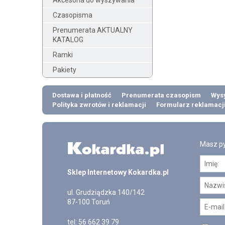
Akcesoria do wyszywania
Czasopisma
Prenumerata AKTUALNY
KATALOG
Ramki
Pakiety
Dostawa i płatność
Prenumerata czasopism
Wysy
Polityka zwrotów i reklamacji
Formularz reklamacj
Masz py
Sklep Internetowy Kokardka.pl
ul.
Grudziądzka 140/142
87-100
Toruń
tel:
56 662 39 79