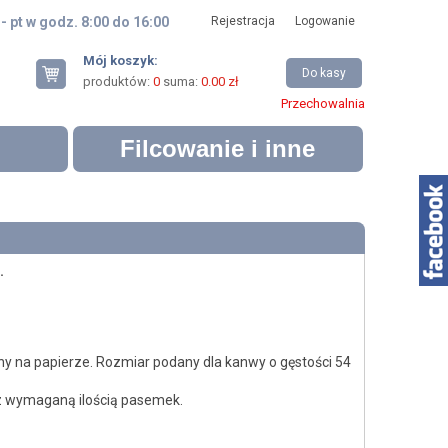
 - pt w godz. 8:00 do 16:00
Rejestracja
Logowanie
Mój koszyk:
Do kasy
produktów:
0
suma:
0.00 zł
Przechowalnia
Filcowanie i inne
.
y na papierze. Rozmiar podany dla kanwy o gęstości 54
 z wymaganą ilością pasemek.