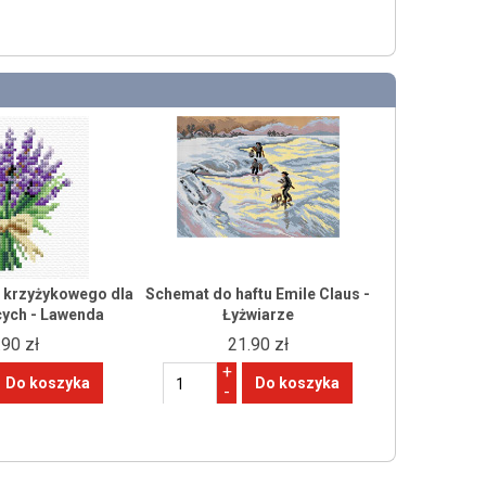
u krzyżykowego dla
Schemat do haftu Emile Claus -
cych - Lawenda
Łyżwiarze
.90 zł
21.90 zł
+
-