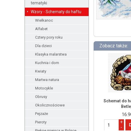
tematyki
Wzory - Schematy do haftu
Wielkanoc
Alfabet
Cztery pory roku
Zobacz także:
Dla dzieci
Klasyka malarstwa
Kuchnia i dom
Kwiaty
Martwa natura
Motocykle
Obrusy
Schemat do ha
Okolicznościowe
Betl
Pejzaże
16.9
+
Pieroty
-
Piękne miejsca w Polsce