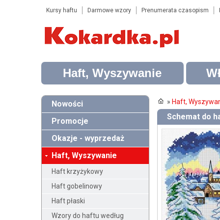
Kursy haftu
Darmowe wzory
Prenumerata czasopism
Haft, Wyszywanie
Wł
»
Haft, Wyszywa
Nowości
Schemat do h
Promocje
Okazje - wyprzedaż
Haft, Wyszywanie
Haft krzyżykowy
Haft gobelinowy
Haft płaski
Wzory do haftu według