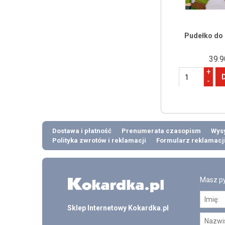
Pudełko do i
39.9
+
-
Dostawa i płatność
Prenumerata czasopism
Wysy
Polityka zwrotów i reklamacji
Formularz reklamacj
Masz py
Sklep Internetowy Kokardka.pl