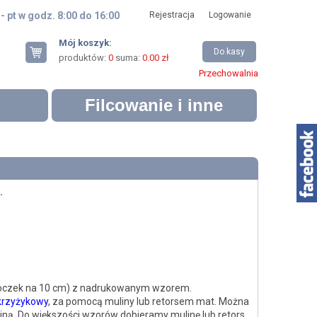
 - pt w godz. 8:00 do 16:00
Rejestracja
Logowanie
Mój koszyk:
Do kasy
produktów:
0
suma:
0.00 zł
Przechowalnia
Filcowanie i inne
.
 oczek na 10 cm) z nadrukowanym wzorem.
krzyżykowy
, za pomocą muliny lub retorsem mat. Można
ną. Do większości wzorów dobieramy mulinę lub retors