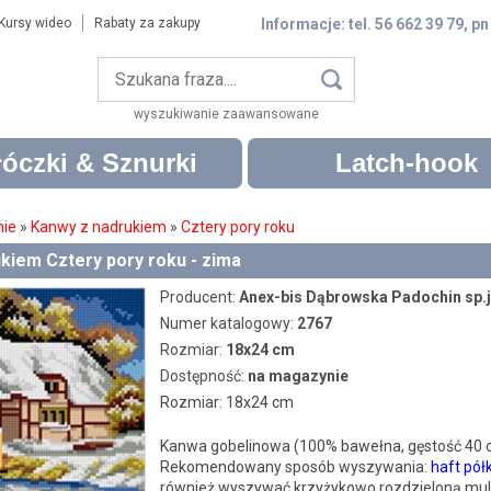
Kursy wideo
Rabaty za zakupy
Informacje: tel. 56 662 39 79, pn
wyszukiwanie zaawansowane
óczki & Sznurki
Latch-hook
nie
»
Kanwy z nadrukiem
»
Cztery pory roku
kiem Cztery pory roku - zima
Producent:
Anex-bis Dąbrowska Padochin sp.j
Numer katalogowy:
2767
Rozmiar:
18x24 cm
Dostępność:
na magazynie
Rozmiar: 18x24 cm
Kanwa gobelinowa (100% bawełna, gęstość 40
Rekomendowany sposób wyszywania:
haft pół
również wyszywać krzyżykowo rozdzieloną muli