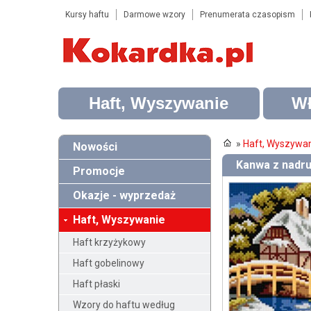
Kursy haftu
Darmowe wzory
Prenumerata czasopism
Haft, Wyszywanie
Wł
»
Haft, Wyszywa
Nowości
Kanwa z nadru
Promocje
Okazje - wyprzedaż
Haft, Wyszywanie
Haft krzyżykowy
Haft gobelinowy
Haft płaski
Wzory do haftu według