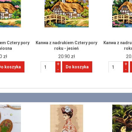
em Cztery pory
Kanwa z nadrukiem Cztery pory
Kanwa z nadru
wiosna
roku - jesień
roku
0 zł
20.90 zł
20
+
+
-
-