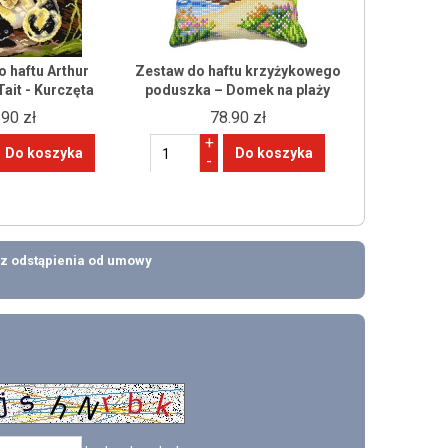
 haftu Arthur
Zestaw do haftu krzyżykowego
Tait - Kurczęta
poduszka – Domek na plaży
.90 zł
78.90 zł
+
-
z odstąpienia od umowy