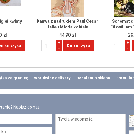
gieł kwiaty
Kanwa z nadrukiem Paul Cesar
Schemat do
Helleu Młoda kobieta
Fitzwilliam 
0 zł
44.90 zł
29
+
+
-
-
łka za granicę
Worldwide delivery
Regulamin sklepu
Formular
i
tanie? Napisz do nas: