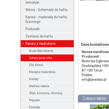
tematyki
Wzory - Schematy do haftu
Kanwy - materiały do haftu
liczonego
Poduszki
Zestawy do haftu
Kanwy z nadrukiem
Dane kontaktowe
Boże Narodzenie
Nazwa handlowa
Producent:
Cztery pory roku
Anex-bis Dąbrows
Dla dzieci
Grudziądzka 140
87-100 Toruń
Klasyka malarstwa
Polska
Kwiaty
info@anexbis.pl
Martwa natura
Ślub, komunia, chrzciny
Zobacz także:
Pejzaże
Portrety