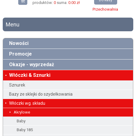
Do kasy
produktów:
0
suma:
0.00 zł
Przechowalnia
Menu
Nowości
Promocje
Okazje - wyprzedaż
Włóczki & Sznurki
Sznurek
Bazy ze sklejki do szydełkowania
Włóczki wg. składu
Akrylowe
Baby
Baby 185