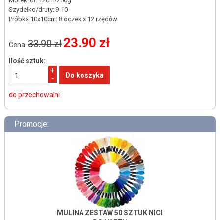
Motek: dł. 120m/200g
Szydełko/druty: 9-10
Próbka 10x10cm: 8 oczek x 12 rzędów
23.90 zł
33.90 zł
Cena:
Ilość sztuk:
+
-
do przechowalni
Promocje:
MULINA ZESTAW 50 SZTUK NICI