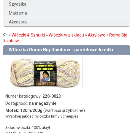
Szydełka
Makrama
Akcesoria
»
Włóczki & Sznurki
»
Włóczki wg. składu
»
Akrylowe
»
Roma Big
Rainbow
Włóczka Roma Big Rainbow - pastelowe kredki
Numer katalogowy:
220-0023
Dostępność:
na magazynie
Motek: 120m/200g
(wartości przybliżone)
Wysokiej jakości włóczka firmy Scheepjes
Skład włóczki: 100% akryl