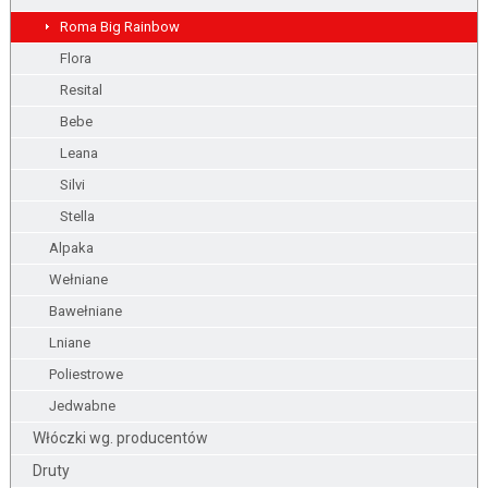
Roma Big Rainbow
Flora
Resital
Bebe
Leana
Silvi
Stella
Alpaka
Wełniane
Bawełniane
Lniane
Poliestrowe
Jedwabne
Włóczki wg. producentów
Druty