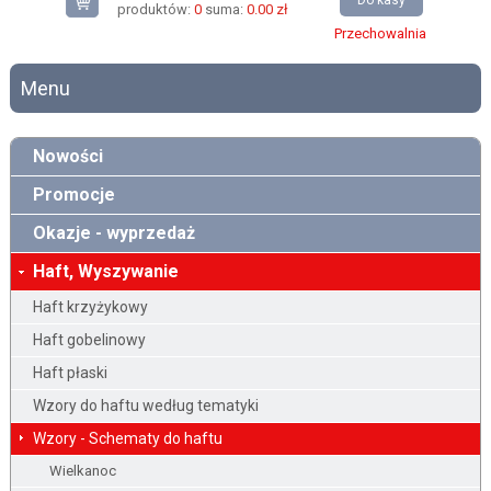
Do kasy
produktów:
0
suma:
0.00 zł
Przechowalnia
Menu
Nowości
Promocje
Okazje - wyprzedaż
Haft, Wyszywanie
Haft krzyżykowy
Haft gobelinowy
Haft płaski
Wzory do haftu według tematyki
Wzory - Schematy do haftu
Wielkanoc