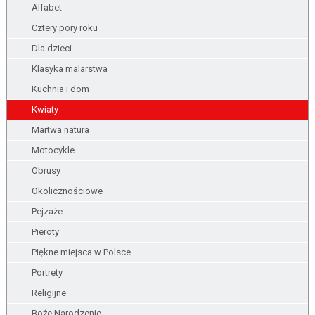
Alfabet
Cztery pory roku
Dla dzieci
Klasyka malarstwa
Kuchnia i dom
Kwiaty
Martwa natura
Motocykle
Obrusy
Okolicznościowe
Pejzaże
Pieroty
Piękne miejsca w Polsce
Portrety
Religijne
Boże Narodzenie