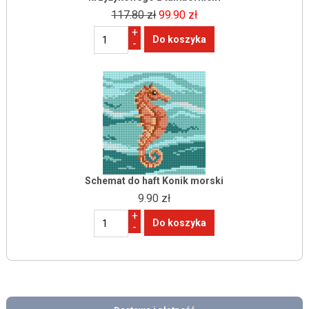
117.80 zł
99.90 zł
+
-
Schemat do haft Konik morski
9.90 zł
+
-