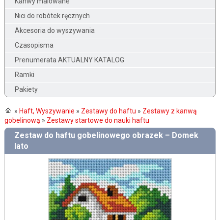
Kanwy malowane
Nici do robótek ręcznych
Akcesoria do wyszywania
Czasopisma
Prenumerata AKTUALNY KATALOG
Ramki
Pakiety
»
Haft, Wyszywanie
»
Zestawy do haftu
»
Zestawy z kanwą
gobelinową
»
Zestawy startowe do nauki haftu
Zestaw do haftu gobelinowego obrazek – Domek
lato