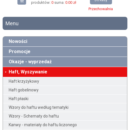
Do kasy
produktów:
0
suma:
0.00 zł
Przechowalnia
Menu
Nowości
Promocje
Okazje - wyprzedaż
Haft, Wyszywanie
Haft krzyżykowy
Haft gobelinowy
Haft płaski
Wzory do haftu według tematyki
Wzory - Schematy do haftu
Kanwy - materiały do haftu liczonego