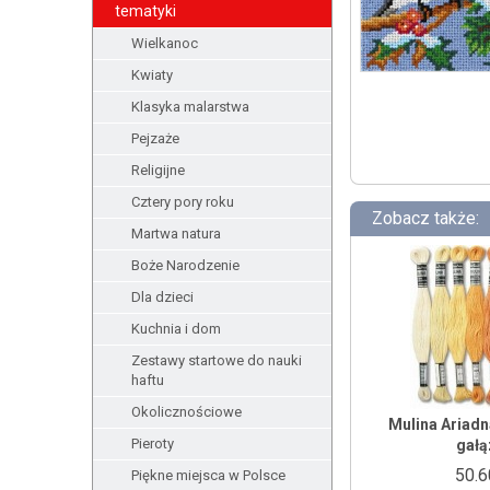
tematyki
Wielkanoc
Kwiaty
Klasyka malarstwa
Pejzaże
Religijne
Cztery pory roku
Zobacz także:
Martwa natura
Boże Narodzenie
Dla dzieci
Kuchnia i dom
Zestawy startowe do nauki
haftu
Okolicznościowe
Mulina Ariadna
Pieroty
gałą
50.6
Piękne miejsca w Polsce