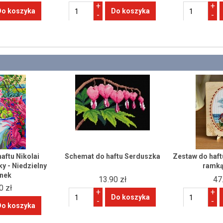
+
+
-
-
aftu Nikolai
Schemat do haftu Serduszka
Zestaw do haf
y - Niedzielny
ramką
nek
13.90 zł
47
0 zł
+
+
-
-