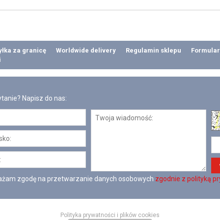
łka za granicę
Worldwide delivery
Regulamin sklepu
Formular
i
tanie? Napisz do nas:
żam zgodę na przetwarzanie danych osobowych
zgodnie z polityką p
Polityka prywatności i plików cookies