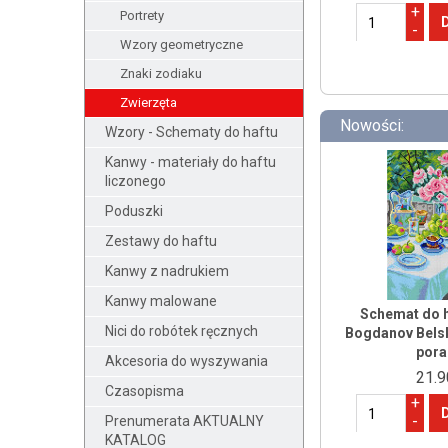
+
Portrety
-
Wzory geometryczne
Znaki zodiaku
Zwierzęta
Nowości:
Wzory - Schematy do haftu
Kanwy - materiały do haftu
liczonego
Poduszki
Zestawy do haftu
Kanwy z nadrukiem
Kanwy malowane
Schemat do h
Nici do robótek ręcznych
Bogdanov Belsk
pora
Akcesoria do wyszywania
21.9
Czasopisma
+
-
Prenumerata AKTUALNY
KATALOG