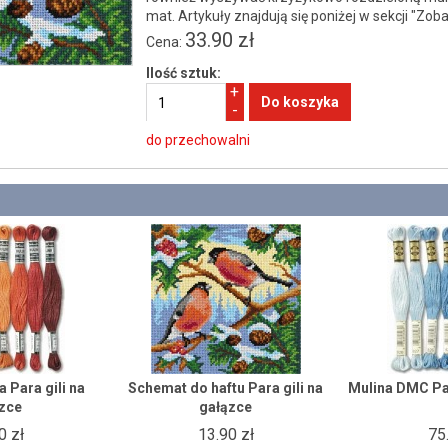
mat. Artykuły znajdują się poniżej w sekcji "Zob
33.90 zł
Cena:
Ilość sztuk:
+
-
do przechowalni
 Para gili na
Schemat do haftu Para gili na
Mulina DMC Par
zce
gałązce
0 zł
13.90 zł
75