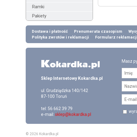
Ramki
Pakiety
Dostawa i płatność
Prenumerata czasopism
Wysy
Polityka zwrotów i reklamacji
Formularz reklamacj
Masz py
Sklep Internetowy Kokardka.pl
ul.
Grudziądzka 140/142
87-100
Toruń
tel:
56 662 39 79
wyra
e-mail:
sklep@kokardka.pl
© 2026 Kokardka.pl