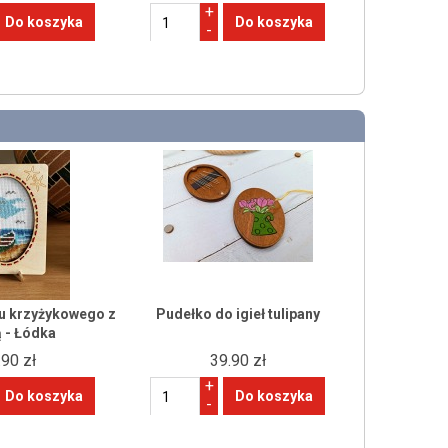
+
-
tu krzyżykowego z
Pudełko do igieł tulipany
 - Łódka
.90 zł
39.90 zł
+
-