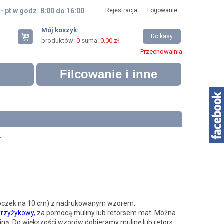
 - pt w godz. 8:00 do 16:00
Rejestracja
Logowanie
Mój koszyk:
Do kasy
produktów:
0
suma:
0.00 zł
Przechowalnia
Filcowanie i inne
.
 oczek na 10 cm) z nadrukowanym wzorem.
krzyżykowy
, za pomocą muliny lub retorsem mat. Można
ną. Do większości wzorów dobieramy mulinę lub retors