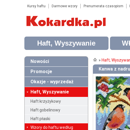
Kursy haftu
Darmowe wzory
Prenumerata czasopism
Haft, Wyszywanie
Wł
»
Haft, Wyszywa
Nowości
Kanwa z nadru
Promocje
Okazje - wyprzedaż
Haft, Wyszywanie
Haft krzyżykowy
Haft gobelinowy
Haft płaski
Wzory do haftu według