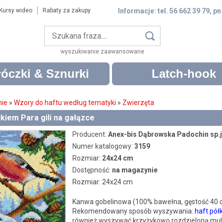
Kursy wideo
Rabaty za zakupy
Informacje: tel. 56 662 39 79, pn
wyszukiwanie zaawansowane
óczki & Sznurki
Latch-hook
nie
»
Wzory do haftu według tematyki
»
Zwierzęta
kiem Para gili na gałązce
Producent:
Anex-bis Dąbrowska Padochin sp.j
Numer katalogowy:
3159
Rozmiar:
24x24 cm
Dostępność:
na magazynie
Rozmiar: 24x24 cm
Kanwa gobelinowa (100% bawełna, gęstość 40
Rekomendowany sposób wyszywania:
haft pół
również wyszywać krzyżykowo rozdzieloną muli