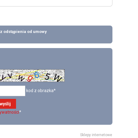
z odstąpienia od umowy
kod z obrazka*
rywatności
*
Sklepy internetowe