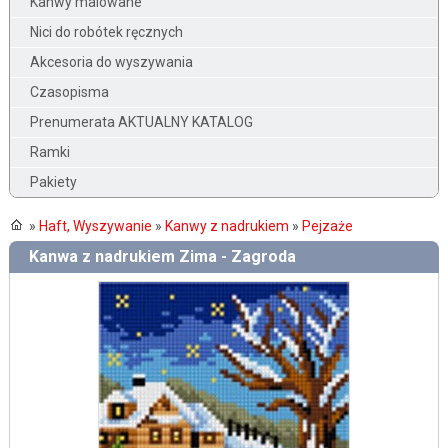
Kanwy malowane
Nici do robótek ręcznych
Akcesoria do wyszywania
Czasopisma
Prenumerata AKTUALNY KATALOG
Ramki
Pakiety
»
Haft, Wyszywanie
»
Kanwy z nadrukiem
»
Pejzaże
Kanwa z nadrukiem Zima - Zagroda