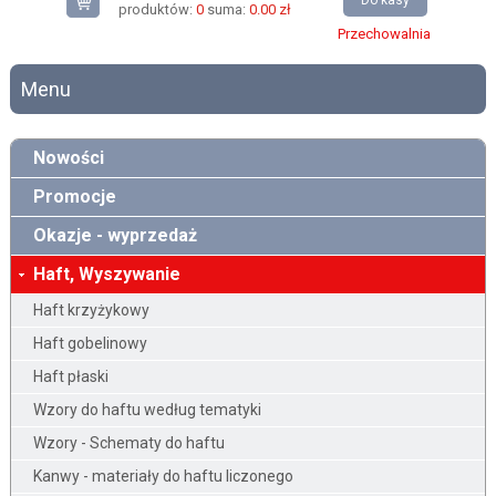
Do kasy
produktów:
0
suma:
0.00 zł
Przechowalnia
Menu
Nowości
Promocje
Okazje - wyprzedaż
Haft, Wyszywanie
Haft krzyżykowy
Haft gobelinowy
Haft płaski
Wzory do haftu według tematyki
Wzory - Schematy do haftu
Kanwy - materiały do haftu liczonego