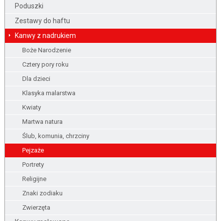
Poduszki
Zestawy do haftu
Kanwy z nadrukiem
Boże Narodzenie
Cztery pory roku
Dla dzieci
Klasyka malarstwa
Kwiaty
Martwa natura
Ślub, komunia, chrzciny
Pejzaże
Portrety
Religijne
Znaki zodiaku
Zwierzęta