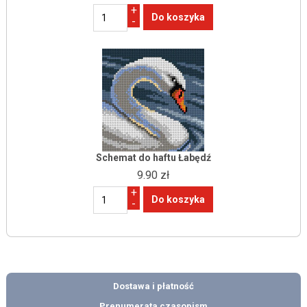
+
-
Schemat do haftu Łabędź
9.90 zł
+
-
Dostawa i płatność
Prenumerata czasopism