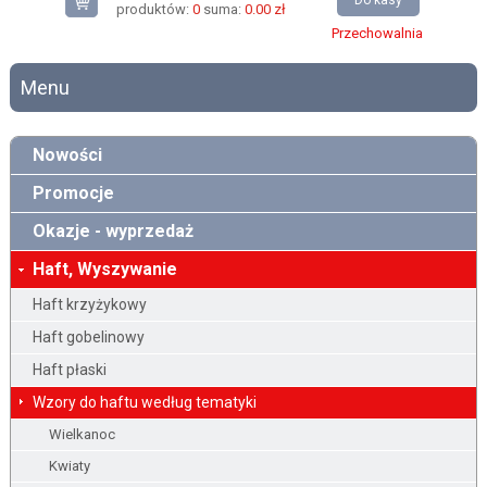
Do kasy
produktów:
0
suma:
0.00 zł
Przechowalnia
Menu
Nowości
Promocje
Okazje - wyprzedaż
Haft, Wyszywanie
Haft krzyżykowy
Haft gobelinowy
Haft płaski
Wzory do haftu według tematyki
Wielkanoc
Kwiaty