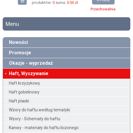
Do kasy
produktów:
0
suma:
0.00 zł
Przechowalnia
Menu
Nowości
Promocje
Okazje - wyprzedaż
Haft, Wyszywanie
Haft krzyżykowy
Haft gobelinowy
Haft płaski
Wzory do haftu według tematyki
Wzory - Schematy do haftu
Kanwy - materiały do haftu liczonego