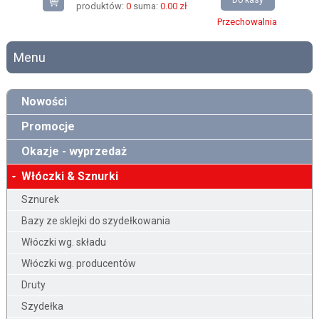
Do kasy
produktów:
0
suma:
0.00 zł
Przechowalnia
Menu
Nowości
Promocje
Okazje - wyprzedaż
Włóczki & Sznurki
Sznurek
Bazy ze sklejki do szydełkowania
Włóczki wg. składu
Włóczki wg. producentów
Druty
Szydełka