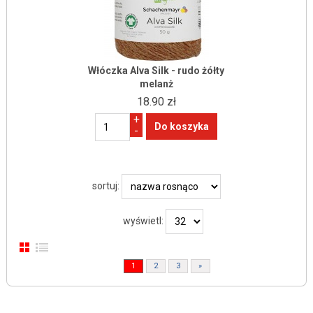
Włóczka Alva Silk - rudo żółty
melanż
18.90 zł
+
-
sortuj:
wyświetl:
1
2
3
»