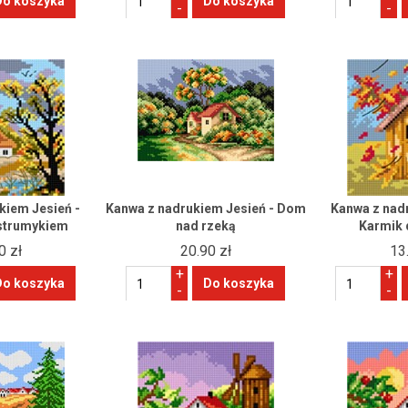
-
-
kiem Jesień -
Kanwa z nadrukiem Jesień - Dom
Kanwa z nad
strumykiem
nad rzeką
Karmik 
0 zł
20.90 zł
13
+
+
-
-