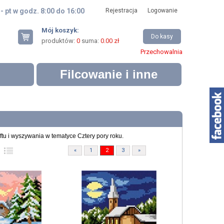
 - pt w godz. 8:00 do 16:00
Rejestracja
Logowanie
Mój koszyk:
Do kasy
produktów:
0
suma:
0.00 zł
Przechowalnia
Filcowanie i inne
tu i wyszywania w tematyce Cztery pory roku.
«
1
2
3
»