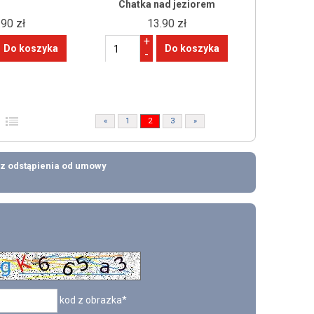
Chatka nad jeziorem
.90 zł
13.90 zł
+
-
«
1
2
3
»
z odstąpienia od umowy
kod z obrazka*