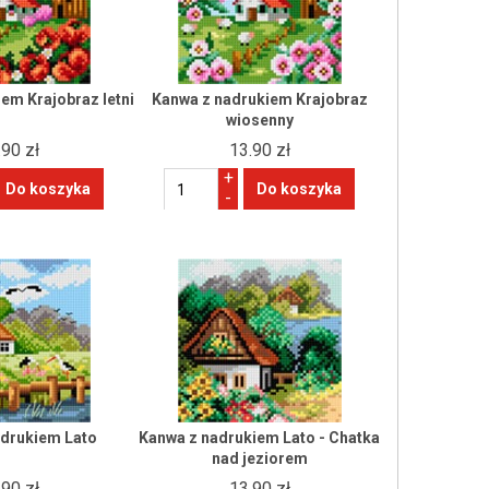
em Krajobraz letni
Kanwa z nadrukiem Krajobraz
wiosenny
.90 zł
13.90 zł
+
-
adrukiem Lato
Kanwa z nadrukiem Lato - Chatka
nad jeziorem
.90 zł
13.90 zł