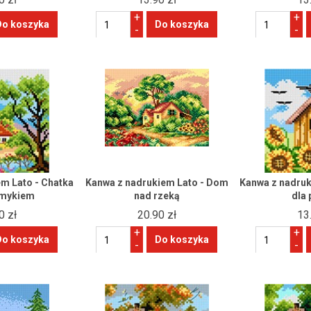
+
+
-
-
m Lato - Chatka
Kanwa z nadrukiem Lato - Dom
Kanwa z nadruk
umykiem
nad rzeką
dla
0 zł
20.90 zł
13
+
+
-
-