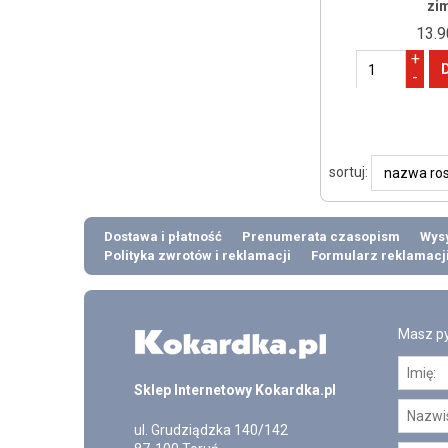
zi
13.9
+
-
sortuj:
Dostawa i płatność
Prenumerata czasopism
Wysy
Polityka zwrotów i reklamacji
Formularz reklamacj
Masz py
Sklep Internetowy Kokardka.pl
ul.
Grudziądzka 140/142