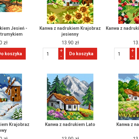
kiem Jesień -
Kanwa z nadrukiem Krajobraz
Kanwa z nadruki
strumykiem
jesienny
0 zł
13.90 zł
13
+
+
-
-
iem Krajobraz
Kanwa z nadrukiem Lato
Kanwa z n
owy
0 zł
13.90 zł
13