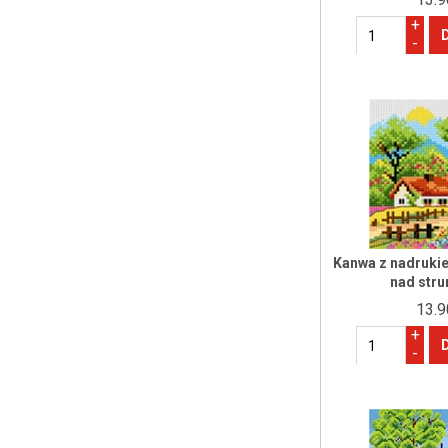
+
-
Kanwa z nadrukie
nad str
13.9
+
-