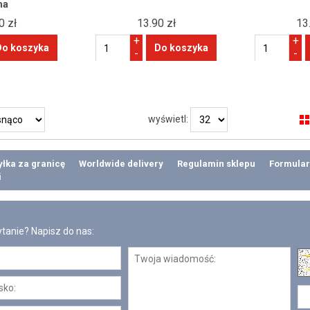
ma
0 zł
13.90 zł
13
+
+
-
-
wyświetl:
łka za granicę
Worldwide delivery
Regulamin sklepu
Formular
i
tanie? Napisz do nas: