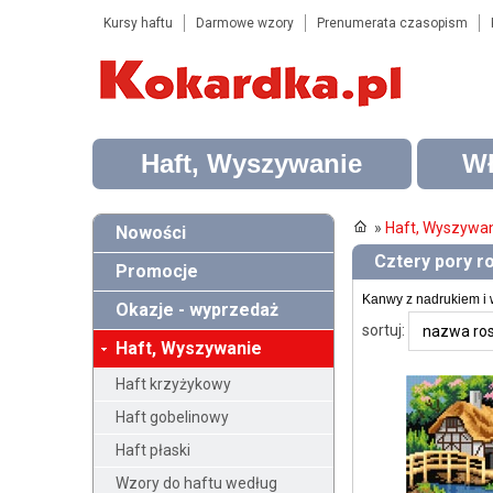
Kursy haftu
Darmowe wzory
Prenumerata czasopism
Haft, Wyszywanie
Wł
»
Haft, Wyszywa
Nowości
Cztery pory ro
Promocje
Kanwy z nadrukiem i 
Okazje - wyprzedaż
sortuj:
Haft, Wyszywanie
Haft krzyżykowy
Haft gobelinowy
Haft płaski
Wzory do haftu według