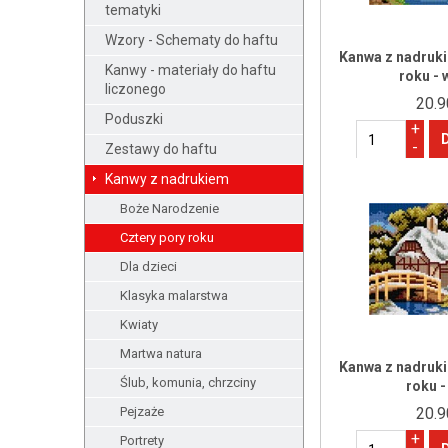
tematyki
Wzory - Schematy do haftu
Kanwa z nadruki
Kanwy - materiały do haftu
roku - 
liczonego
20.9
Poduszki
+
-
Zestawy do haftu
Kanwy z nadrukiem
Boże Narodzenie
Cztery pory roku
Dla dzieci
Klasyka malarstwa
Kwiaty
Martwa natura
Kanwa z nadruki
Ślub, komunia, chrzciny
roku -
Pejzaże
20.9
+
Portrety