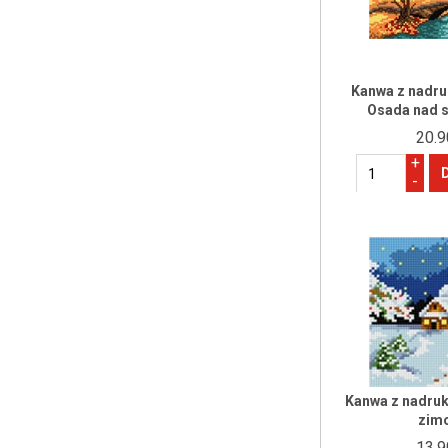
Kanwa z nadru
Osada nad 
20.9
+
-
Kanwa z nadruk
zim
13.9