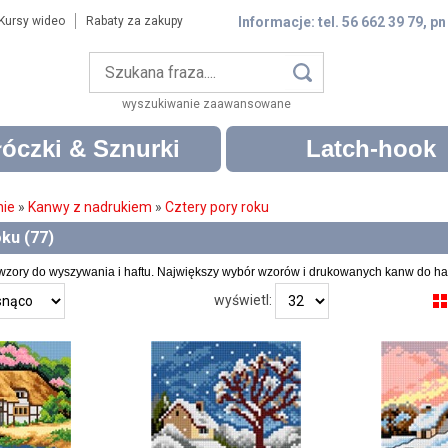
Kursy wideo
Rabaty za zakupy
Informacje: tel. 56 662 39 79, pn
wyszukiwanie zaawansowane
óczki & Sznurki
Latch-hook
nie
»
Kanwy z nadrukiem
»
Cztery pory roku
ku (77)
wzory do wyszywania i haftu. Największy wybór wzorów i drukowanych kanw do haf
wyświetl: