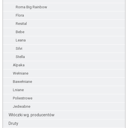
Roma Big Rainbow
Flora
Resital
Bebe
Leana
Silvi
Stella
Alpaka
Wełniane
Bawełniane
Lniane
Poliestrowe
Jedwabne
Włóczki wg. producentów
Druty