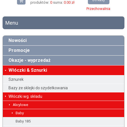
Do kasy
produktów:
0
suma:
0.00 zł
Przechowalnia
Menu
Nowości
Promocje
Okazje - wyprzedaż
Włóczki & Sznurki
Sznurek
Bazy ze sklejki do szydełkowania
Włóczki wg. składu
Akrylowe
Baby
Baby 185