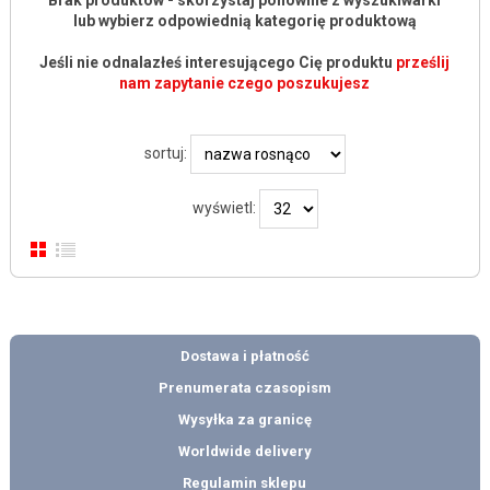
Brak produktów - skorzystaj ponownie z wyszukiwarki
lub wybierz odpowiednią kategorię produktową
Jeśli nie odnalazłeś interesującego Cię produktu
prześlij
nam zapytanie czego poszukujesz
sortuj:
wyświetl:
Dostawa i płatność
Prenumerata czasopism
Wysyłka za granicę
Worldwide delivery
Regulamin sklepu