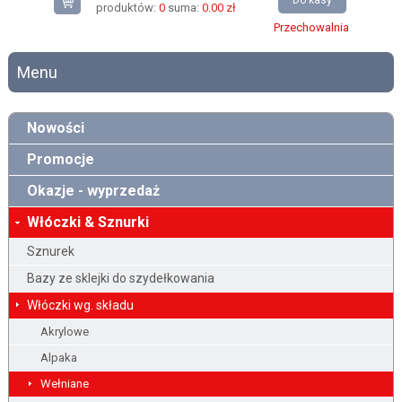
Do kasy
produktów:
0
suma:
0.00 zł
Przechowalnia
Menu
Nowości
Promocje
Okazje - wyprzedaż
Włóczki & Sznurki
Sznurek
Bazy ze sklejki do szydełkowania
Włóczki wg. składu
Akrylowe
Alpaka
Wełniane