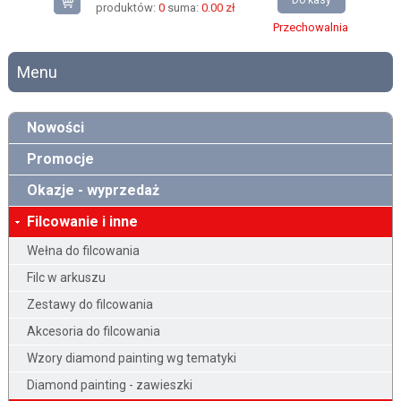
Do kasy
produktów:
0
suma:
0.00 zł
Przechowalnia
Menu
Nowości
Promocje
Okazje - wyprzedaż
Filcowanie i inne
Wełna do filcowania
Filc w arkuszu
Zestawy do filcowania
Akcesoria do filcowania
Wzory diamond painting wg tematyki
Diamond painting - zawieszki