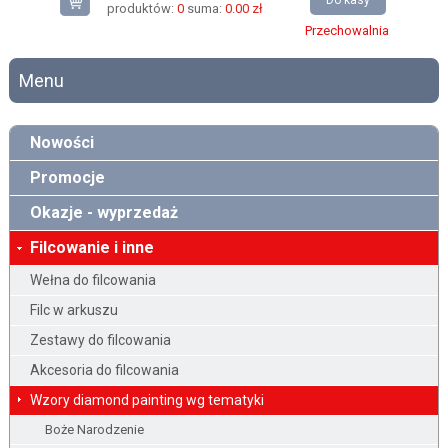
Do kasy
produktów:
0
suma:
0.00 zł
Przechowalnia
Menu
Nowości
Promocje
Okazje - wyprzedaż
Filcowanie i inne
Wełna do filcowania
Filc w arkuszu
Zestawy do filcowania
Akcesoria do filcowania
Wzory diamond painting wg tematyki
Boże Narodzenie