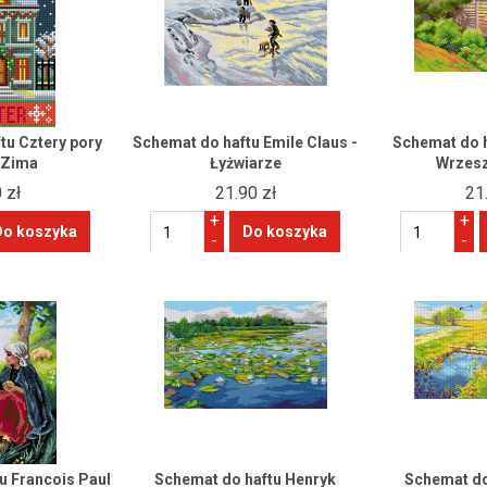
tu Cztery pory
Schemat do haftu Emile Claus -
Schemat do 
 Zima
Łyżwiarze
Wrzesz
 zł
21.90 zł
21
+
+
-
-
u Francois Paul
Schemat do haftu Henryk
Schemat do