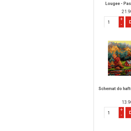
Lougee - Pas
21.9
+
-
Schemat do haft
13.9
+
-