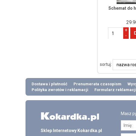
Schemat do h
29.9
+
-
sortuj:
Dostawa i płatność
Prenumerata czasopism
Wysy
Polityka zwrotów i reklamacji
Formularz reklamacj
Masz py
Sklep Internetowy Kokardka.pl