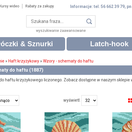
Kursy wideo
Rabaty za zakupy
Informacje: tel. 56 662 39 79, pn
wyszukiwanie zaawansowane
óczki & Sznurki
Latch-hook
nie
»
Haft krzyżykowy
»
Wzory - schematy do haftu
aty do haftu (1887)
do haftu krzyżykowego liczonego. Zobacz dostępne w naszym sklepie 
wyświetl: