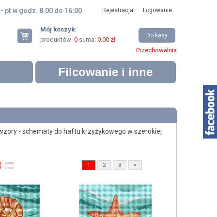
 - pt w godz. 8:00 do 16:00
Rejestracja
Logowanie
Mój koszyk:
Do kasy
produktów:
0
suma:
0.00 zł
Przechowalnia
Filcowanie i inne
wzory - schematy do haftu krzyżykowego w szerokiej
1
2
3
»