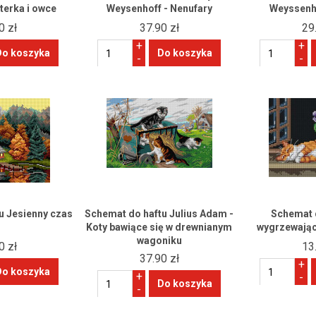
terka i owce
Weysenhoff - Nenufary
Weyssenh
0 zł
37.90 zł
29
+
+
-
-
u Jesienny czas
Schemat do haftu Julius Adam -
Schemat 
Koty bawiące się w drewnianym
wygrzewając
wagoniku
0 zł
13
37.90 zł
+
+
-
-