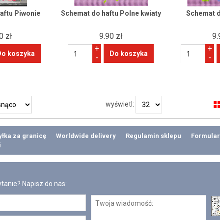
aftu Piwonie
Schemat do haftu Polne kwiaty
Schemat d
0 zł
9.90 zł
9.
+
+
-
-
wyświetl:
łka za granicę
Worldwide delivery
Regulamin sklepu
Formular
i
tanie? Napisz do nas: