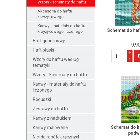
Wzory - schematy do haftu
Akcesoria do haftu
krzyżykowego
Kanwy - materiały do haftu
Schemat do haf
krzyżykowego liczonego
Haft gobelinowy
9.90
Haft płaski
+
-
Wzory do haftu według
tematyki
Wzory - Schematy do haftu
Kanwy - materiały do haftu
liczonego
Poduszki
Zestawy do haftu
Kanwy z nadrukiem
Schemat do ha
Kanwy malowane
podw
Nici do robótek ręcznych