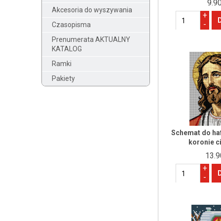
9.90
Akcesoria do wyszywania
+
-
Czasopisma
Prenumerata AKTUALNY
KATALOG
Ramki
Pakiety
Schemat do haf
koronie c
13.9
+
-