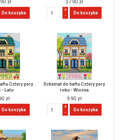
.90 zł
37.90 zł
+
-
aftu Cztery pory
Schemat do haftu Cztery pory
 - Lato
roku - Wiosna
90 zł
9.90 zł
+
-