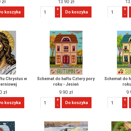
 zł
13.90 zł
13
+
+
-
-
tu Chrystus w
Schemat do haftu Cztery pory
Schemat do h
ierniowej
roku - Jesień
roku
0 zł
9.90 zł
9.
+
+
-
-