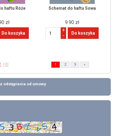
o haftu Róże
Schemat do haftu Sowa
90 zł
9.90 zł
+
-
1
2
3
»
z odstąpienia od umowy