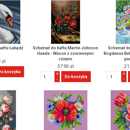
aftu Łabędź
Schemat do haftu Martin Johnson
Schemat do
Heade - Wazon z czerwonymi
Bogdanov Bel
różami
po
 zł
37.90 zł
21
+
+
-
-