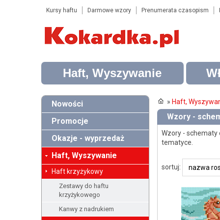
Kursy haftu
Darmowe wzory
Prenumerata czasopism
Haft, Wyszywanie
Wł
»
Haft, Wyszywa
Nowości
Wzory - schem
Promocje
Wzory - schematy 
Okazje - wyprzedaż
tematyce.
Haft, Wyszywanie
sortuj:
Haft krzyżykowy
Zestawy do haftu
krzyżykowego
Kanwy z nadrukiem