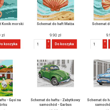
t Konik morski
Schemat do haft Małża
Schemat d
 zł
9.90 zł
9.
+
+
-
-
ftu - Gęsi na
Schemat do haftu - Zabytkowy
Schemat do h
órku
samochód - Garbus
samochód