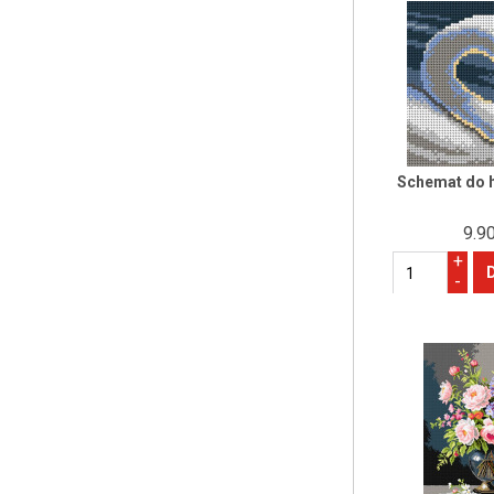
Schemat do h
9.90
+
-