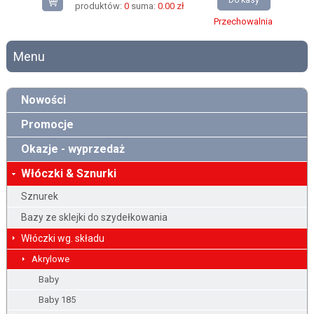
Do kasy
produktów:
0
suma:
0.00 zł
Przechowalnia
Menu
Nowości
Promocje
Okazje - wyprzedaż
Włóczki & Sznurki
Sznurek
Bazy ze sklejki do szydełkowania
Włóczki wg. składu
Akrylowe
Baby
Baby 185