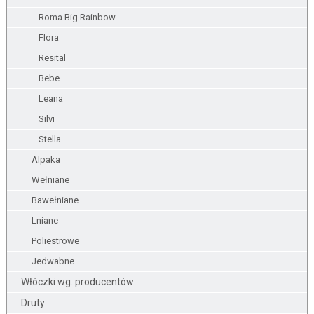
Roma Big Rainbow
Flora
Resital
Bebe
Leana
Silvi
Stella
Alpaka
Wełniane
Bawełniane
Lniane
Poliestrowe
Jedwabne
Włóczki wg. producentów
Druty