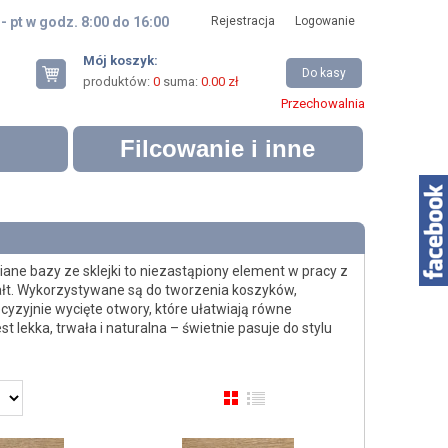
 - pt w godz. 8:00 do 16:00
Rejestracja
Logowanie
Mój koszyk:
Do kasy
produktów:
0
suma:
0.00 zł
Przechowalnia
Filcowanie i inne
ne bazy ze sklejki to niezastąpiony element w pracy z
ztałt. Wykorzystywane są do tworzenia koszyków,
yzyjnie wycięte otwory, które ułatwiają równe
 lekka, trwała i naturalna – świetnie pasuje do stylu