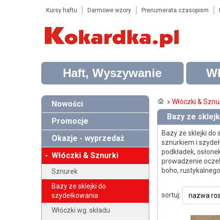
Kursy haftu
Darmowe wzory
Prenumerata czasopism
Haft, Wyszywanie
Wł
»
Włóczki & Sznu
Nowości
Bazy ze sklejk
Promocje
Bazy ze sklejki do
Okazje - wyprzedaż
sznurkiem i szydeł
podkładek, osłonek
Włóczki & Sznurki
prowadzenie oczek 
boho, rustykalnego
Sznurek
Bazy ze sklejki do
sortuj:
szydełkowania
Włóczki wg. składu