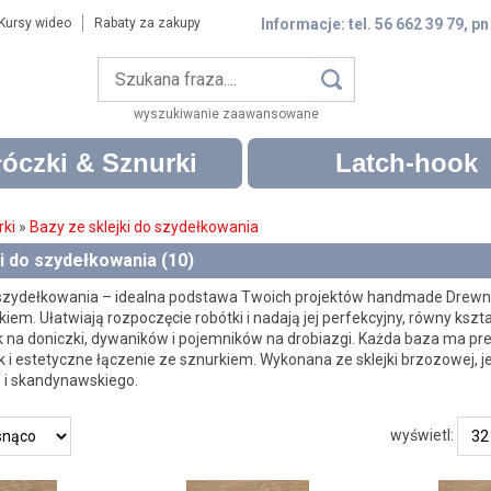
Kursy wideo
Rabaty za zakupy
Informacje: tel. 56 662 39 79, pn
wyszukiwanie zaawansowane
óczki & Sznurki
Latch-hook
rki
»
Bazy ze sklejki do szydełkowania
i do szydełkowania (10)
 szydełkowania – idealna podstawa Twoich projektów handmade Drewnia
kiem. Ułatwiają rozpoczęcie robótki i nadają jej perfekcyjny, równy ks
 na doniczki, dywaników i pojemników na drobiazgi. Każda baza ma prec
i estetyczne łączenie ze sznurkiem. Wykonana ze sklejki brzozowej, jest
 i skandynawskiego.
wyświetl: