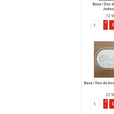
Baza / Dno d
Jedno
12.9
+
-
Baza / Dno do ko
22.9
+
-