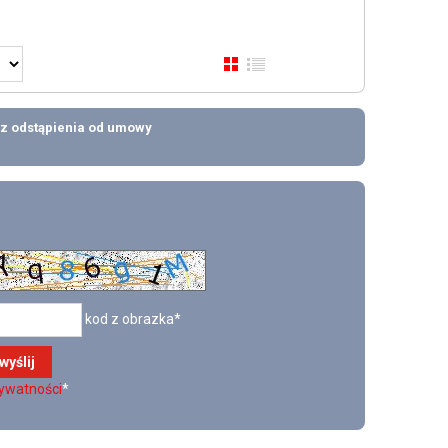
z odstąpienia od umowy
kod z obrazka*
rywatności
*