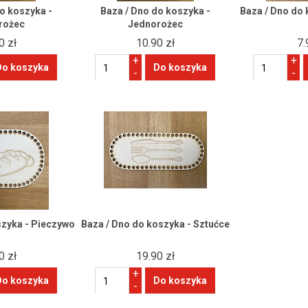
o koszyka -
Baza / Dno do koszyka -
Baza / Dno do 
rożec
Jednorożec
0 zł
10.90 zł
7.
+
+
-
-
szyka - Pieczywo
Baza / Dno do koszyka - Sztućce
0 zł
19.90 zł
+
-