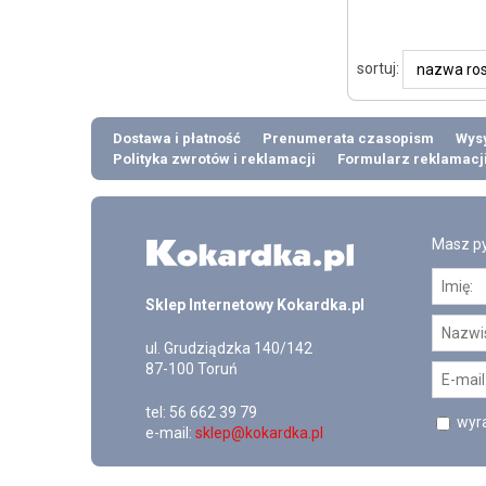
sortuj:
Dostawa i płatność
Prenumerata czasopism
Wysy
Polityka zwrotów i reklamacji
Formularz reklamacj
Masz py
Sklep Internetowy Kokardka.pl
ul.
Grudziądzka 140/142
87-100
Toruń
tel:
56 662 39 79
wyra
e-mail:
sklep@kokardka.pl