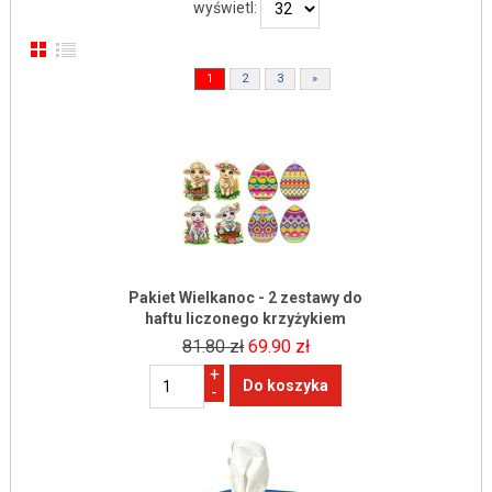
wyświetl:
1
2
3
»
Pakiet Wielkanoc - 2 zestawy do
haftu liczonego krzyżykiem
81.80 zł
69.90 zł
+
-