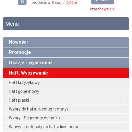
Do kasy
produktów:
0
suma:
0.00 zł
Przechowalnia
Menu
Nowości
Promocje
Okazje - wyprzedaż
Haft, Wyszywanie
Haft krzyżykowy
Haft gobelinowy
Haft płaski
Wzory do haftu według tematyki
Wzory - Schematy do haftu
Kanwy - materiały do haftu liczonego