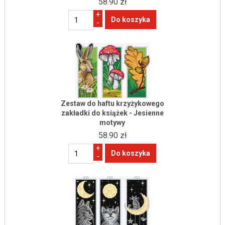
58.90 zł
+
-
Zestaw do haftu krzyżykowego
zakładki do książek - Jesienne
motywy
58.90 zł
+
-