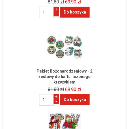
81.80 zł
69.90 zł
+
-
Pakiet Bożonarodzeniowy - 2
zestawy do haftu liczonego
krzyżykiem
81.80 zł
69.90 zł
+
-