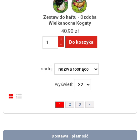
Zestaw do haftu - Ozdoba
Wielkanocna Koguty
40.90 zł
+
-
sortuj:
wyświetl:
1
2
3
»
Dostawa i płatność