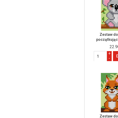
Zestaw do 
początkując
22.9
+
-
Zestaw do 