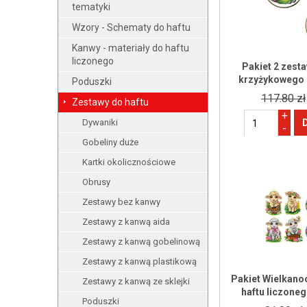
tematyki
Wzory - Schematy do haftu
Kanwy - materiały do haftu
liczonego
Pakiet 2 zest
krzyżykowego 
Poduszki
117.80 zł
Zestawy do haftu
+
Dywaniki
-
Gobeliny duże
Kartki okolicznościowe
Obrusy
Zestawy bez kanwy
Zestawy z kanwą aida
Zestawy z kanwą gobelinową
Zestawy z kanwą plastikową
Pakiet Wielkanoc
Zestawy z kanwą ze sklejki
haftu liczone
Poduszki