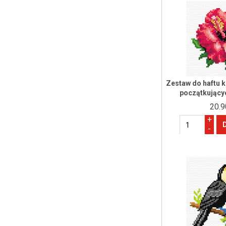
Zestaw do haftu 
początkującyc
20.9
+
-