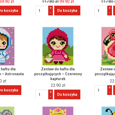
69.90 zł
117.80 zł
99.90 zł
117.80 
+
+
-
-
haftu dla
Zestaw do haftu dla
Zestaw d
 – Astronauta
początkujących – Czerwony
początkują
kapturek
0 zł
22
22.90 zł
+
+
-
-