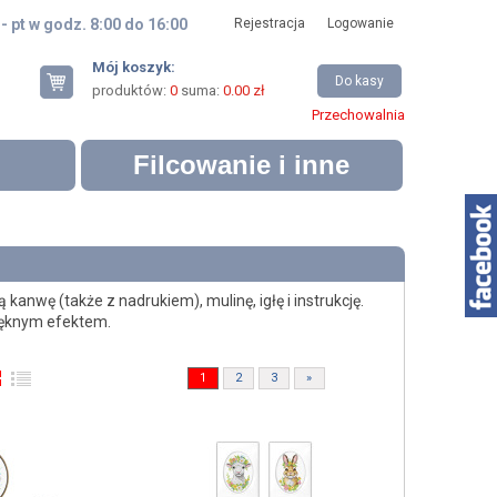
 - pt w godz. 8:00 do 16:00
Rejestracja
Logowanie
Mój koszyk:
Do kasy
produktów:
0
suma:
0.00 zł
Przechowalnia
Filcowanie i inne
nwę (także z nadrukiem), mulinę, igłę i instrukcję.
ięknym efektem.
1
2
3
»