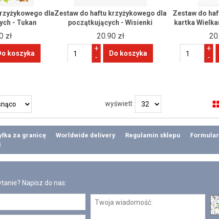
krzyżykowego dla
Zestaw do haftu krzyżykowego dla
Zestaw do ha
ych - Tukan
początkujących - Wisienki
kartka Wielk
0 zł
20.90 zł
20
+
+
-
-
wyświetl:
łka za granicę
Worldwide delivery
Regulamin sklepu
Formular
i
tanie? Napisz do nas: