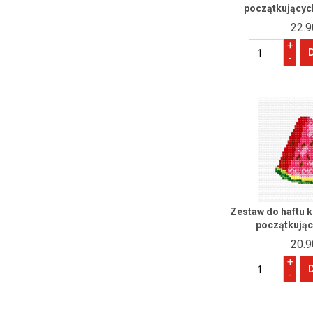
początkującyc
22.9
+
-
Zestaw do haftu 
początkując
20.9
+
-