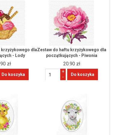
u krzyżykowego dla
Zestaw do haftu krzyżykowego dla
ących - Lody
początkujących - Piwonia
.90 zł
20.90 zł
+
-