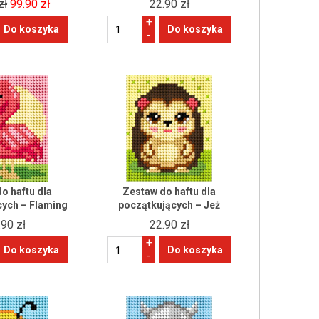
zł
99.90 zł
22.90 zł
+
-
o haftu dla
Zestaw do haftu dla
cych – Flaming
początkujących – Jeż
.90 zł
22.90 zł
+
-