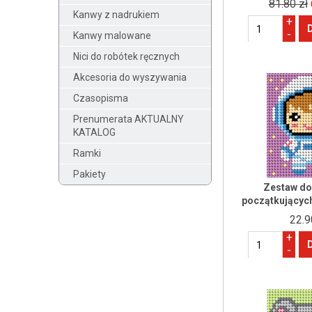
81.80 zł
Kanwy z nadrukiem
+
-
Kanwy malowane
Nici do robótek ręcznych
Akcesoria do wyszywania
Czasopisma
Prenumerata AKTUALNY
KATALOG
Ramki
Pakiety
Zestaw do 
początkujących
22.9
+
-