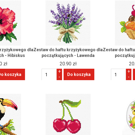
krzyżykowego dla
Zestaw do haftu krzyżykowego dla
Zestaw do haft
h - Hibiskus
początkujących - Lawenda
początkuj
0 zł
20.90 zł
20
+
+
-
-