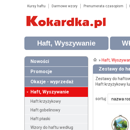
Kursy haftu
Darmowe wzory
Prenumerata czasopism
Haft, Wyszywanie
Wł
»
Haft, Wyszywa
Nowości
Zestawy do ha
Promocje
Zestawy do haftowa
Okazje - wyprzedaż
Haft krzyżykowy l
Haft, Wyszywanie
sortuj:
Haft krzyżykowy
Haft gobelinowy
Haft płaski
Wzory do haftu według