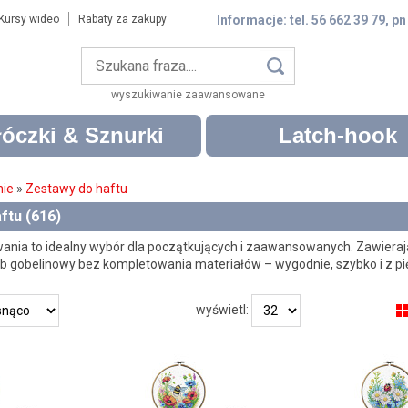
Kursy wideo
Rabaty za zakupy
Informacje: tel. 56 662 39 79, pn
wyszukiwanie zaawansowane
óczki & Sznurki
Latch-hook
nie
»
Zestawy do haftu
ftu (616)
nia to idealny wybór dla początkujących i zaawansowanych. Zawierają ka
ub gobelinowy bez kompletowania materiałów – wygodnie, szybko i z p
wyświetl: