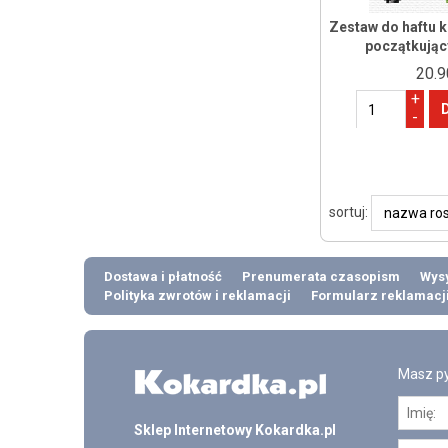
Zestaw do haftu 
początkując
20.9
+
-
sortuj:
Dostawa i płatność
Prenumerata czasopism
Wysy
Polityka zwrotów i reklamacji
Formularz reklamacj
Masz py
Sklep Internetowy Kokardka.pl