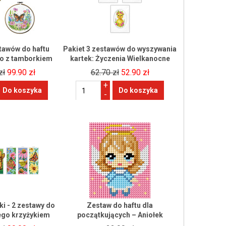
stawów do haftu
Pakiet 3 zestawów do wyszywania
o z tamborkiem
kartek: Życzenia Wielkanocne
zł
99.90 zł
62.70 zł
52.90 zł
+
-
ki - 2 zestawy do
Zestaw do haftu dla
nego krzyżykiem
początkujących – Aniołek