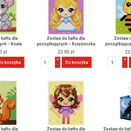
haftu dla
Zestaw do haftu dla
Zestaw d
ych – Koala
początkujących – Księżniczka
początkując
0 zł
22.90 zł
22
+
+
-
-
haftu dla
Zestaw do haftu dla
Zestaw do ha