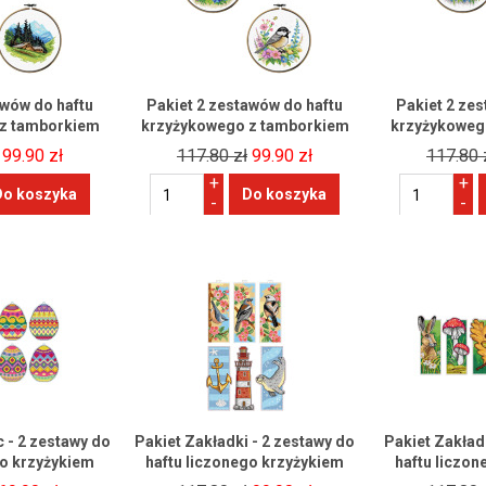
awów do haftu
Pakiet 2 zestawów do haftu
Pakiet 2 ze
z tamborkiem
krzyżykowego z tamborkiem
krzyżykoweg
99.90 zł
117.80 zł
99.90 zł
117.80 
+
+
-
-
 - 2 zestawy do
Pakiet Zakładki - 2 zestawy do
Pakiet Zakład
go krzyżykiem
haftu liczonego krzyżykiem
haftu liczo