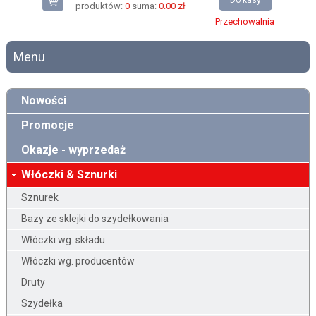
Do kasy
produktów:
0
suma:
0.00 zł
Przechowalnia
Menu
Nowości
Promocje
Okazje - wyprzedaż
Włóczki & Sznurki
Sznurek
Bazy ze sklejki do szydełkowania
Włóczki wg. składu
Włóczki wg. producentów
Druty
Szydełka