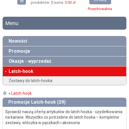
Do kasy
produktów:
0
suma:
0.00 zł
Przechowalnia
Menu
Nowości
Promocje
Okazje - wyprzedaż
Latch-hook
Zestawy do latch-hooka
»
Latch-hook
Promocje Latch-hook (29)
Sprawdź naszą ofertę artykułów do latch hooka - szydełkowania
na kanwie. Wszystko co potrzebne do latch hooka – kompletne
zestawy, włóczka w pęczkach i akcesoria.