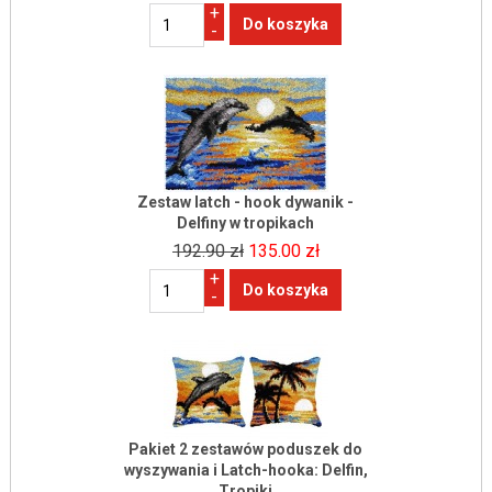
+
-
Zestaw latch - hook dywanik -
Delfiny w tropikach
192.90 zł
135.00 zł
+
-
Pakiet 2 zestawów poduszek do
wyszywania i Latch-hooka: Delfin,
Tropiki