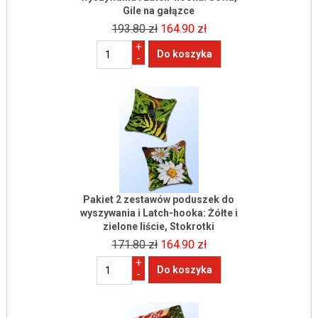
Gile na gałązce
193.80 zł
164.90 zł
+
-
Pakiet 2 zestawów poduszek do
wyszywania i Latch-hooka: Żółte i
zielone liście, Stokrotki
171.80 zł
164.90 zł
+
-