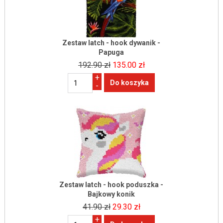
Zestaw latch - hook dywanik -
Papuga
192.90 zł
135.00 zł
+
-
Zestaw latch - hook poduszka -
Bajkowy konik
41.90 zł
29.30 zł
+