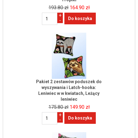
193.80 zł
164.90 zł
+
-
Pakiet 2 zestawów poduszek do
wyszywania i Latch-hooka:
Leniwiec w w kwiatach, Leżący
leniwiec
175.80 zł
149.90 zł
+
-