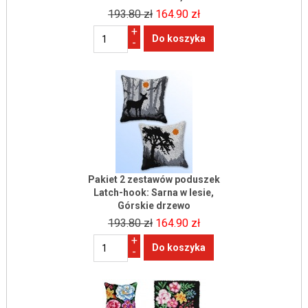
193.80 zł
164.90 zł
+
-
Pakiet 2 zestawów poduszek
Latch-hook: Sarna w lesie,
Górskie drzewo
193.80 zł
164.90 zł
+
-