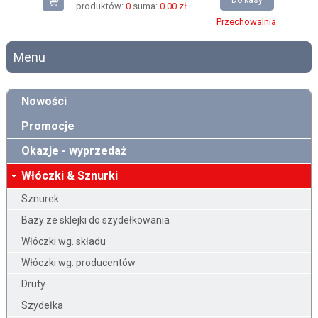
Do kasy
produktów:
0
suma:
0.00 zł
Przechowalnia
Menu
Nowości
Promocje
Okazje - wyprzedaż
Włóczki & Sznurki
Sznurek
Bazy ze sklejki do szydełkowania
Włóczki wg. składu
Włóczki wg. producentów
Druty
Szydełka